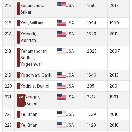
215
Yenamandra,
USA
1559
2017
Srikar
216
Yen, William
USA
1994
1999
217
Yelisetti,
USA
1679
2011
Vishruth
218
Yehamandram
USA
2025
2007
Sridhar,
Yogeshwar
219
Yegoryan, Garik
USA
1649
2013
220
Yedidia, Daniel
USA
2051
2001
221
Yeager,
USA
2217
1991
FM
Daniel
222
Ye, Brian
USA
1739
2016
223
Ye, Brian
USA
1420
2016