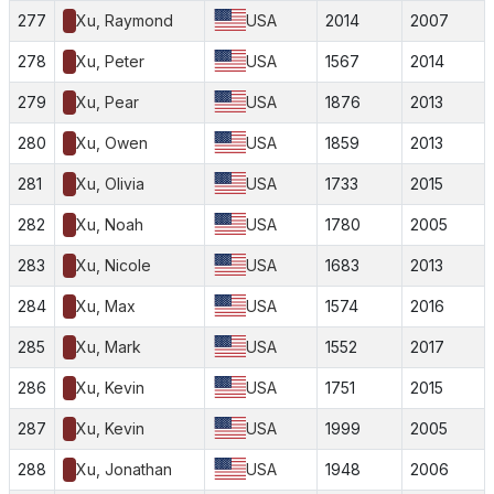
277
Xu, Raymond
USA
2014
2007
278
Xu, Peter
USA
1567
2014
279
Xu, Pear
USA
1876
2013
280
Xu, Owen
USA
1859
2013
281
Xu, Olivia
USA
1733
2015
282
Xu, Noah
USA
1780
2005
283
Xu, Nicole
USA
1683
2013
284
Xu, Max
USA
1574
2016
285
Xu, Mark
USA
1552
2017
286
Xu, Kevin
USA
1751
2015
287
Xu, Kevin
USA
1999
2005
288
Xu, Jonathan
USA
1948
2006