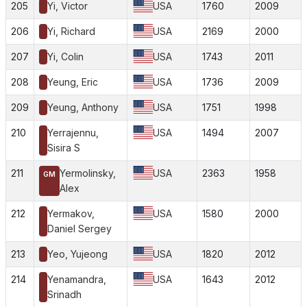
205
Yi, Victor
USA
1760
2009
206
Yi, Richard
USA
2169
2000
207
Yi, Colin
USA
1743
2011
208
Yeung, Eric
USA
1736
2009
209
Yeung, Anthony
USA
1751
1998
210
Yerrajennu,
USA
1494
2007
Sisira S
211
Yermolinsky,
USA
2363
1958
GM
Alex
212
Yermakov,
USA
1580
2000
Daniel Sergey
213
Yeo, Yujeong
USA
1820
2012
214
Yenamandra,
USA
1643
2012
Srinadh