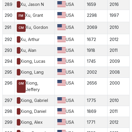
289
Xu, Jason N
USA
1659
2016
290
Xu, Grant
USA
2298
1997
FM
291
Xu, Gordon
USA
2069
2010
CM
292
Xu, Arthur
USA
1672
2012
293
Xu, Alan
USA
1918
2011
294
Xiong, Lucas
USA
1745
2009
295
Xiong, Lang
USA
2002
2008
296
Xiong,
USA
2656
2000
GM
Jeffery
297
Xiong, Gabriel
USA
1775
2010
298
Xiong, Daniel
USA
1869
2011
299
Xiong, Alex
USA
1771
2012