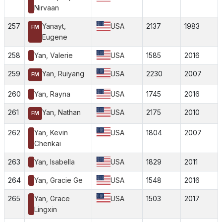
Nirvaan
257
Yanayt,
USA
2137
1983
FM
Eugene
258
Yan, Valerie
USA
1585
2016
259
Yan, Ruiyang
USA
2230
2007
FM
260
Yan, Rayna
USA
1745
2016
261
Yan, Nathan
USA
2175
2010
FM
262
Yan, Kevin
USA
1804
2007
Chenkai
263
Yan, Isabella
USA
1829
2011
264
Yan, Gracie Ge
USA
1548
2016
265
Yan, Grace
USA
1503
2017
Lingxin