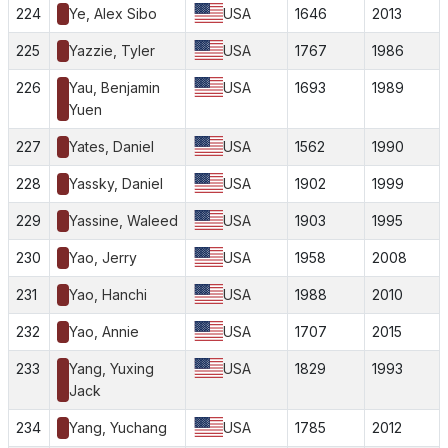
224
Ye, Alex Sibo
USA
1646
2013
225
Yazzie, Tyler
USA
1767
1986
226
Yau, Benjamin
USA
1693
1989
Yuen
227
Yates, Daniel
USA
1562
1990
228
Yassky, Daniel
USA
1902
1999
229
Yassine, Waleed
USA
1903
1995
230
Yao, Jerry
USA
1958
2008
231
Yao, Hanchi
USA
1988
2010
232
Yao, Annie
USA
1707
2015
233
Yang, Yuxing
USA
1829
1993
Jack
234
Yang, Yuchang
USA
1785
2012