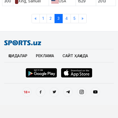
300
Xing, Samuel
USA
1529
2013
«
1
2
3
4
5
»
ҚОИДАЛАР
РЕКЛАМА
САЙТ ҲАҚИДА
18+