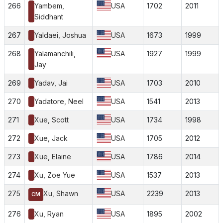
266
Yambem,
USA
1702
2011
Siddhant
267
Yaldaei, Joshua
USA
1673
1999
268
Yalamanchili,
USA
1927
1999
Jay
269
Yadav, Jai
USA
1703
2010
270
Yadatore, Neel
USA
1541
2013
271
Xue, Scott
USA
1734
1998
272
Xue, Jack
USA
1705
2012
273
Xue, Elaine
USA
1786
2014
274
Xu, Zoe Yue
USA
1537
2013
275
Xu, Shawn
USA
2239
2013
CM
276
Xu, Ryan
USA
1895
2002