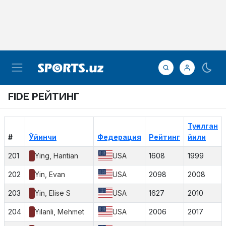
FIDE РЕЙТИНГ
Туғилган
#
Ўйинчи
Федерация
Рейтинг
йили
201
Ying, Hantian
USA
1608
1999
202
Yin, Evan
USA
2098
2008
203
Yin, Elise S
USA
1627
2010
204
Yilanli, Mehmet
USA
2006
2017