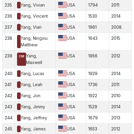
235
Yang, Vivian
USA
1794
2011
236
Yang, Vincent
USA
1530
2014
237
Yang, Vian
USA
1961
2008
238
Yang, Ningxiu
USA
1643
2015
Matthew
239
Yang,
USA
1956
2012
CM
Maxwell
240
Yang, Lucas
USA
1929
2014
241
Yang, Leah
USA
1736
2011
242
Yang, Jon
USA
1922
2010
243
Yang, Jimmy
USA
1529
2014
244
Yang, Jeffrey
USA
1679
2013
245
Yang, James
USA
1653
2012