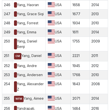
246
Yang, Haoran
USA
1658
2014
247
Yang, Grace Siqi
USA
1677
2013
248
Yang, Forrest
USA
1934
2010
249
Yang, Emma
USA
1611
2014
250
Yang, Daniel
USA
1755
2009
Benji
251
Yang, Daniel
USA
2221
2011
CM
252
Yang, Andre
USA
1945
2012
253
Yang, Andersen
USA
1768
2010
254
Yang, Alexander
USA
1843
2008
Z
255
Yang, Aimee
USA
2071
2014
WFM
256
Yandrapati,
USA
1484
2016