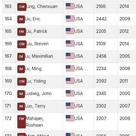
163
Ling, Chenxuan
USA
2166
2014
CM
164
Liu, Eric
USA
2442
2009
IM
165
Liu, Patrick
USA
2205
2012
FM
166
Liu, Steven
USA
2109
2014
CM
167
Lu, Maximillian
USA
2458
2005
IM
168
Lu, Ming
USA
2234
2006
IM
169
Lu, Yiding
USA
2092
2011
CM
170
Ludwig, John
USA
2345
2000
IM
171
Luo, Terry
USA
2302
2007
IM
172
Mahajan,
USA
2207
2006
FM
Rushaan