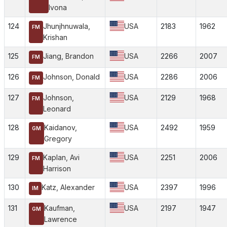
Ivona
124
Jhunjhnuwala,
USA
2183
1962
FM
Krishan
125
Jiang, Brandon
USA
2266
2007
FM
126
Johnson, Donald
USA
2286
2006
FM
127
Johnson,
USA
2129
1968
FM
Leonard
128
Kaidanov,
USA
2492
1959
GM
Gregory
129
Kaplan, Avi
USA
2251
2006
FM
Harrison
130
Katz, Alexander
USA
2397
1996
IM
131
Kaufman,
USA
2197
1947
GM
Lawrence