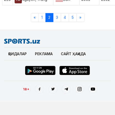
«
1
2
3
4
5
»
ҚОИДАЛАР
РЕКЛАМА
САЙТ ҲАҚИДА
18+