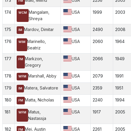
173
Maiti, Milind
USA
2256
2005
FM
174
Mangalam,
USA
1999
2003
WCM
Shreya
175
Mardov, Dimitar
USA
2490
2008
IM
176
Marinello,
USA
2060
1964
WIM
Beatriz
177
Markzon,
USA
2066
1949
FM
Gregory
178
Marshall, Abby
USA
2079
1991
WFM
179
Matera, Salvatore
USA
2359
1951
IM
180
Matta, Nicholas
USA
2240
1994
FM
181
Matus,
USA
1917
2005
WFM
Nastassja
182
Mei, Austin
USA
2261
2005
FM