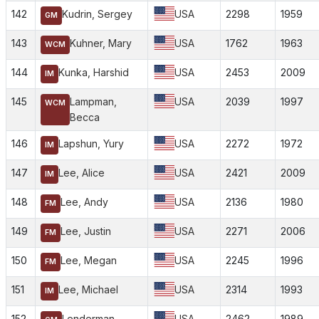
142
Kudrin, Sergey
USA
2298
1959
GM
143
Kuhner, Mary
USA
1762
1963
WCM
144
Kunka, Harshid
USA
2453
2009
IM
145
Lampman,
USA
2039
1997
WCM
Becca
146
Lapshun, Yury
USA
2272
1972
IM
147
Lee, Alice
USA
2421
2009
IM
148
Lee, Andy
USA
2136
1980
FM
149
Lee, Justin
USA
2271
2006
FM
150
Lee, Megan
USA
2245
1996
FM
151
Lee, Michael
USA
2314
1993
IM
152
Lenderman,
USA
2462
1989