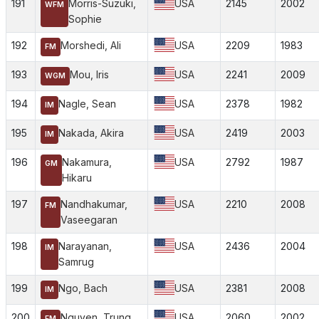
191
Morris-Suzuki,
USA
2145
2002
WFM
Sophie
192
Morshedi, Ali
USA
2209
1983
FM
193
Mou, Iris
USA
2241
2009
WGM
194
Nagle, Sean
USA
2378
1982
IM
195
Nakada, Akira
USA
2419
2003
IM
196
Nakamura,
USA
2792
1987
GM
Hikaru
197
Nandhakumar,
USA
2210
2008
FM
Vaseegaran
198
Narayanan,
USA
2436
2004
IM
Samrug
199
Ngo, Bach
USA
2381
2008
IM
200
Nguyen, Trung
USA
2060
2002
FM