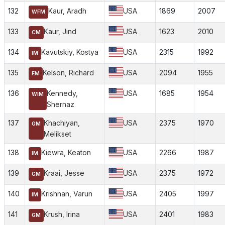
132
Kaur, Aradh
USA
1869
2007
WFM
133
Kaur, Jind
USA
1623
2010
CM
134
Kavutskiy, Kostya
USA
2315
1992
IM
135
Kelson, Richard
USA
2094
1955
FM
136
Kennedy,
USA
1685
1954
WIM
Shernaz
137
Khachiyan,
USA
2375
1970
GM
Melikset
138
Kiewra, Keaton
USA
2266
1987
IM
139
Kraai, Jesse
USA
2375
1972
GM
140
Krishnan, Varun
USA
2405
1997
IM
141
Krush, Irina
USA
2401
1983
GM