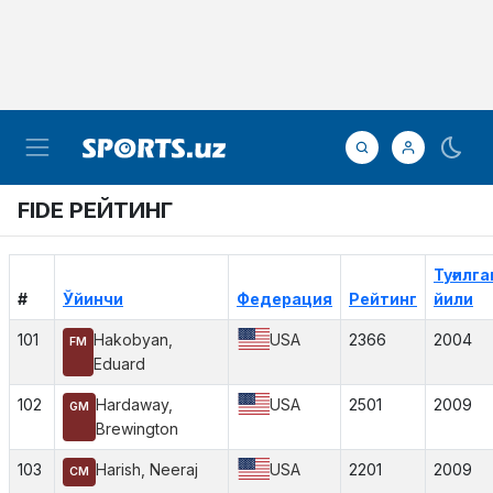
FIDE РЕЙТИНГ
Туғилга
#
Ўйинчи
Федерация
Рейтинг
йили
101
Hakobyan,
USA
2366
2004
FM
Eduard
102
Hardaway,
USA
2501
2009
GM
Brewington
103
Harish, Neeraj
USA
2201
2009
CM