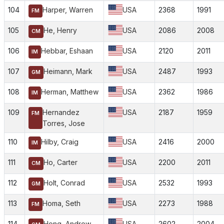
104
Harper, Warren
USA
2368
1991
FM
105
He, Henry
USA
2086
2008
CM
106
Hebbar, Eshaan
USA
2120
2011
IM
107
Heimann, Mark
USA
2487
1993
GM
108
Herman, Matthew
USA
2362
1986
IM
109
Hernandez
USA
2187
1959
FM
Torres, Jose
110
Hilby, Craig
USA
2416
2000
IM
111
Ho, Carter
USA
2200
2011
CM
112
Holt, Conrad
USA
2532
1993
GM
113
Homa, Seth
USA
2273
1988
FM
114
Hong, Andrew
USA
2602
2004