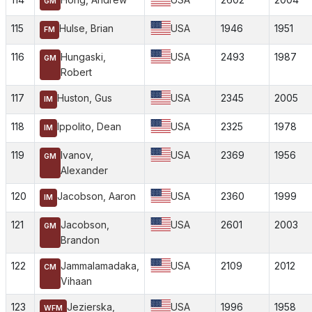
GM
115
Hulse, Brian
USA
1946
1951
FM
116
Hungaski,
USA
2493
1987
GM
Robert
117
Huston, Gus
USA
2345
2005
IM
118
Ippolito, Dean
USA
2325
1978
IM
119
Ivanov,
USA
2369
1956
GM
Alexander
120
Jacobson, Aaron
USA
2360
1999
IM
121
Jacobson,
USA
2601
2003
GM
Brandon
122
Jammalamadaka,
USA
2109
2012
CM
Vihaan
123
Jezierska,
USA
1996
1958
WFM