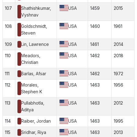
107
Shathishkumar,
USA
1459
2015
Vyshnav
108
Goldschmidt,
USA
1460
1961
Steven
109
Lin, Lawrence
USA
1461
2014
110
Meadors,
USA
1462
2018
Christian
111
Barlas, Afsar
USA
1462
1972
112
Morales,
USA
1463
1956
Stephen K
113
Pullabhotla,
USA
1463
2012
Aditya
114
Raiber, Jordan
USA
1463
1995
115
Sridhar, Riya
USA
1463
2013