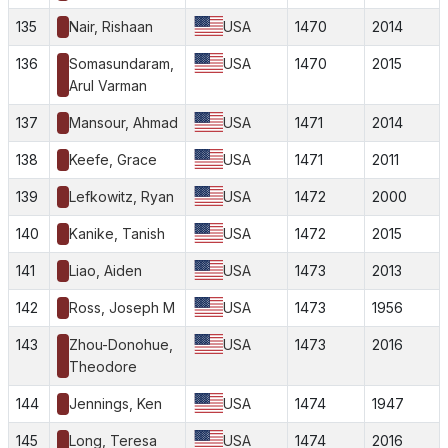
135
Nair, Rishaan
USA
1470
2014
136
Somasundaram,
USA
1470
2015
Arul Varman
137
Mansour, Ahmad
USA
1471
2014
138
Keefe, Grace
USA
1471
2011
139
Lefkowitz, Ryan
USA
1472
2000
140
Kanike, Tanish
USA
1472
2015
141
Liao, Aiden
USA
1473
2013
142
Ross, Joseph M
USA
1473
1956
143
Zhou-Donohue,
USA
1473
2016
Theodore
144
Jennings, Ken
USA
1474
1947
145
Long, Teresa
USA
1474
2016