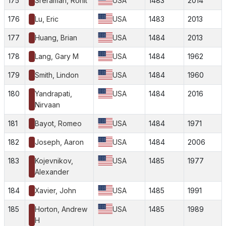
175
Sreraman, Rohit
USA
1483
2014
176
Lu, Eric
USA
1483
2013
177
Huang, Brian
USA
1484
2013
178
Lang, Gary M
USA
1484
1962
179
Smith, Lindon
USA
1484
1960
180
Yandrapati,
USA
1484
2016
Nirvaan
181
Bayot, Romeo
USA
1484
1971
182
Joseph, Aaron
USA
1484
2006
183
Kojevnikov,
USA
1485
1977
Alexander
184
Xavier, John
USA
1485
1991
185
Horton, Andrew
USA
1485
1989
H