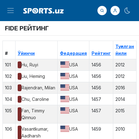
FIDE РЕЙТИНГ
Туғилган
#
Ўйинчи
Федерация
Рейтинг
йили
101
Hu, Ruyi
USA
1456
2012
102
Liu, Heming
USA
1456
2012
103
Rajendran, Milan
USA
1456
2016
104
Chu, Caroline
USA
1457
2014
105
Fan, Timmy
USA
1457
2015
Qinnuo
106
Vasantkumar,
USA
1459
2010
Aadharsh