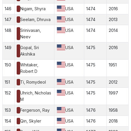
146
Nigam, Shyra
USA
1474
2016
147
Seelam, Dhruva
USA
1474
2013
148
Srinivasan,
USA
1474
2014
Neev
149
Gopal, Sri
USA
1475
2016
Akshika
150
Whitaker,
USA
1475
1951
Robert D
151
Ti, Romydeol
USA
1475
2012
152
Uhrich, Nicholas
USA
1475
1997
M
153
Fergerson, Ray
USA
1476
1958
154
Qin, Skyler
USA
1476
2018