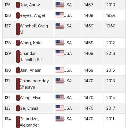
125
Roy, Aarav
USA
1467
2010
126
Reyes, Angel
USA
1468
1984
127
Winchell, Craig
USA
1469
1960
M
128
Wong, Kate
USA
1469
2012
129
Chandar,
USA
1469
2016
Rachitha Sai
130
Jain, Ahaan
USA
1469
2015
131
Chinnapareddy,
USA
1470
2013
Shaurya
132
Wang, Elvin
USA
1470
2015
133
Ge, Emma
USA
1470
2017
134
Pataridze,
USA
1470
2011
Alexander