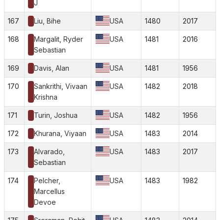
J
167
Liu, Bihe
USA
1480
2017
168
Margalit, Ryder
USA
1481
2016
Sebastian
169
Davis, Alan
USA
1481
1956
170
Sankrithi, Vivaan
USA
1482
2018
Krishna
171
Turin, Joshua
USA
1482
1956
172
Khurana, Viyaan
USA
1483
2014
173
Alvarado,
USA
1483
2017
Sebastian
174
Pelcher,
USA
1483
1982
Marcellus
Devoe