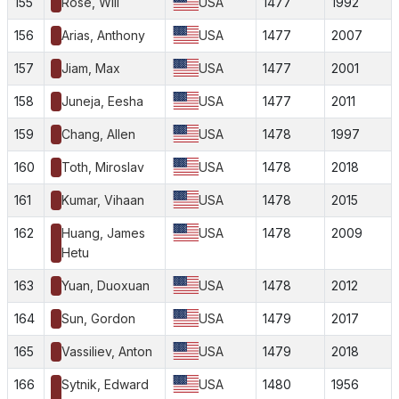
155
Rose, Will
USA
1477
1992
156
Arias, Anthony
USA
1477
2007
157
Jiam, Max
USA
1477
2001
158
Juneja, Eesha
USA
1477
2011
159
Chang, Allen
USA
1478
1997
160
Toth, Miroslav
USA
1478
2018
161
Kumar, Vihaan
USA
1478
2015
162
Huang, James
USA
1478
2009
Hetu
163
Yuan, Duoxuan
USA
1478
2012
164
Sun, Gordon
USA
1479
2017
165
Vassiliev, Anton
USA
1479
2018
166
Sytnik, Edward
USA
1480
1956