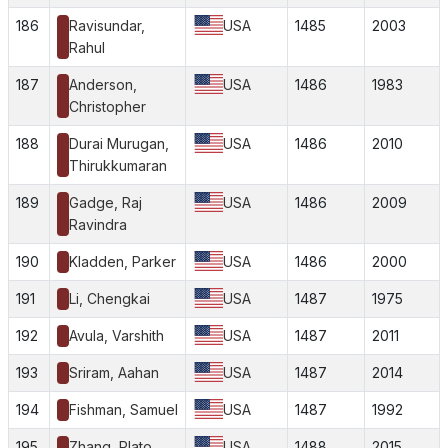
186
Ravisundar,
USA
1485
2003
Rahul
187
Anderson,
USA
1486
1983
Christopher
188
Durai Murugan,
USA
1486
2010
Thirukkumaran
189
Gadge, Raj
USA
1486
2009
Ravindra
190
Kladden, Parker
USA
1486
2000
191
Li, Chengkai
USA
1487
1975
192
Avula, Varshith
USA
1487
2011
193
Sriram, Aahan
USA
1487
2014
194
Fishman, Samuel
USA
1487
1992
195
Zhang, Plato
USA
1488
2015