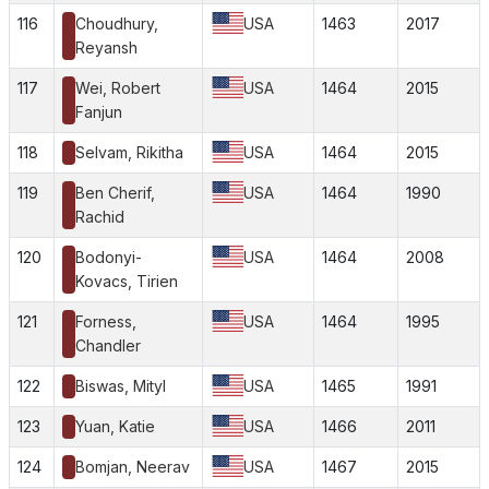
116
Choudhury,
USA
1463
2017
Reyansh
117
Wei, Robert
USA
1464
2015
Fanjun
118
Selvam, Rikitha
USA
1464
2015
119
Ben Cherif,
USA
1464
1990
Rachid
120
Bodonyi-
USA
1464
2008
Kovacs, Tirien
121
Forness,
USA
1464
1995
Chandler
122
Biswas, Mityl
USA
1465
1991
123
Yuan, Katie
USA
1466
2011
124
Bomjan, Neerav
USA
1467
2015