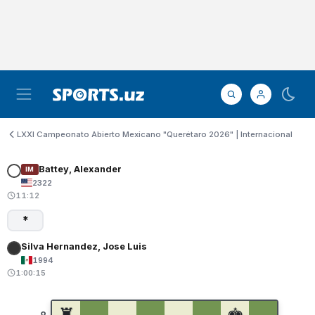
LXXI Campeonato Abierto Mexicano "Querétaro 2026" | Internacional
Battey, Alexander
IM
2322
11:12
*
Silva Hernandez, Jose Luis
1994
1:00:15