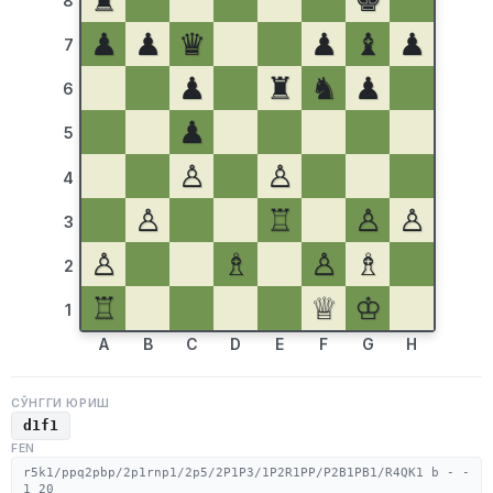
♜
♚
8
♟
♟
♛
♟
♝
♟
7
♟
♜
♞
♟
6
♟
5
♙
♙
4
♙
♖
♙
♙
3
♙
♗
♙
♗
2
♖
♕
♔
1
A
B
C
D
E
F
G
H
СЎНГГИ ЮРИШ
d1f1
FEN
r5k1/ppq2pbp/2p1rnp1/2p5/2P1P3/1P2R1PP/P2B1PB1/R4QK1 b - -
1 20