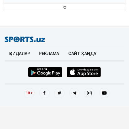
ҚОИДАЛАР
РЕКЛАМА
САЙТ ҲАҚИДА
18+