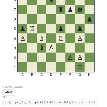
♜
8
♜
♟
♚
7
♟
6
♟
♖
♟
♟
5
♙
♗
♖
♙
4
♝
♙
3
♙
♙
2
♔
1
A
B
C
D
E
F
G
H
СЎНГГИ ЮРИШ
a8d8
FEN
3r4/4rpk1/7p/pR2p1p1/P1B1R1P1/2bP4/5PP1/6K1 w - - 3 30