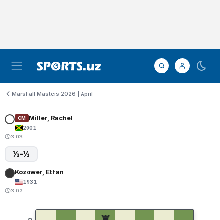
Marshall Masters 2026 | April
Miller, Rachel
CM
2001
3:03
½-½
Kozower, Ethan
1931
3:02