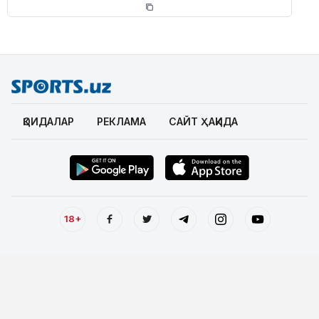
ҚОИДАЛАР
РЕКЛАМА
САЙТ ҲАҚИДА
18+