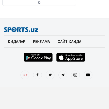
ҚОИДАЛАР
РЕКЛАМА
САЙТ ҲАҚИДА
18+