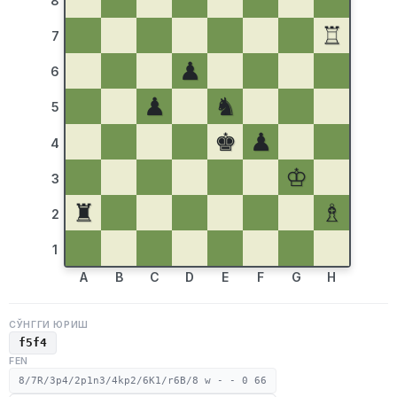
8
♖
7
♟
6
♟
♞
5
♚
♟
4
♔
3
♜
♗
2
1
A
B
C
D
E
F
G
H
СЎНГГИ ЮРИШ
f5f4
FEN
8/7R/3p4/2p1n3/4kp2/6K1/r6B/8 w - - 0 66