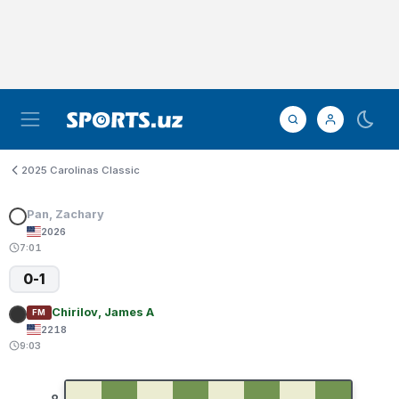
2025 Carolinas Classic
Pan, Zachary
2026
7:01
0-1
Chirilov, James A
FM
2218
9:03