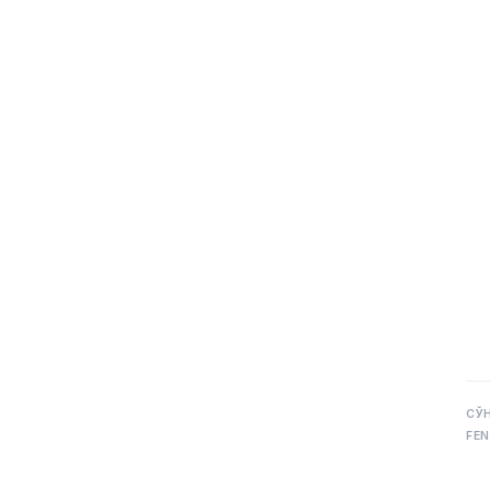
СЎ
FEN