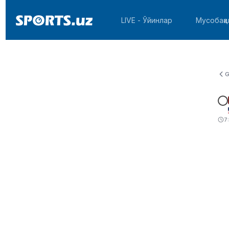
LIVE - Ўйинлар
Мусобақа
G
7