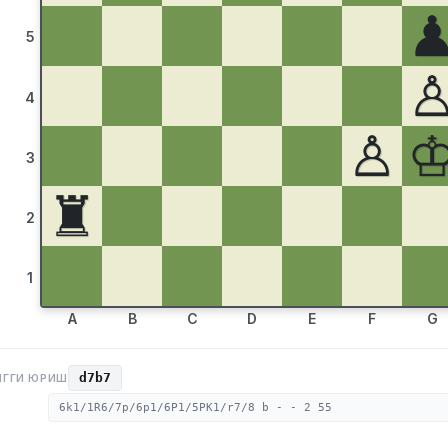
5
4
♙
3
♜
2
1
A
B
C
D
E
F
G
d7b7
НГГИ ЮРИШ
6k1/1R6/7p/6p1/6P1/5PK1/r7/8 b - - 2 55