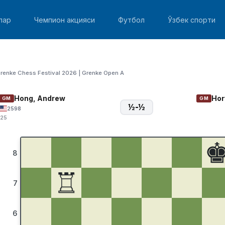
лар
Чемпион акцияси
Футбол
Ўзбек спорти
renke Chess Festival 2026 | Grenke Open A
Hong, Andrew
Hor
GM
GM
½-½
2598
:25
8
♖
7
6