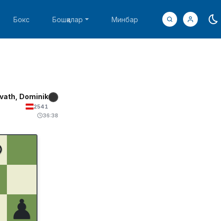
Бокс
Бошқалар
Минбар
vath, Dominik
2541
36:38
♚
♟