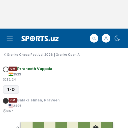
Grenke Chess Festival 2026 | Grenke Open A
Prraneeth Vuppala
GM
2523
11:24
1-0
Balakrishnan, Praveen
GM
2496
0:57