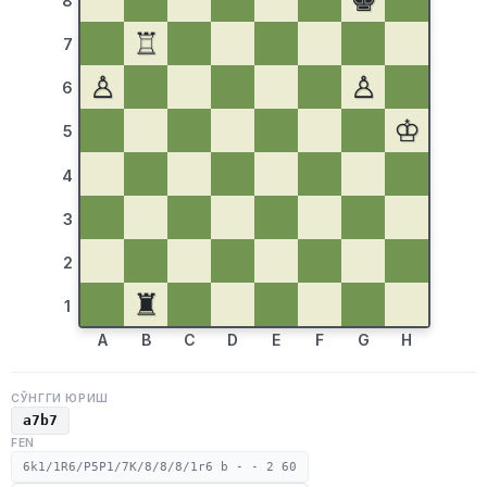
♚
8
♖
7
♙
♙
6
♔
5
4
3
2
♜
1
A
B
C
D
E
F
G
H
СЎНГГИ ЮРИШ
a7b7
FEN
6k1/1R6/P5P1/7K/8/8/8/1r6 b - - 2 60