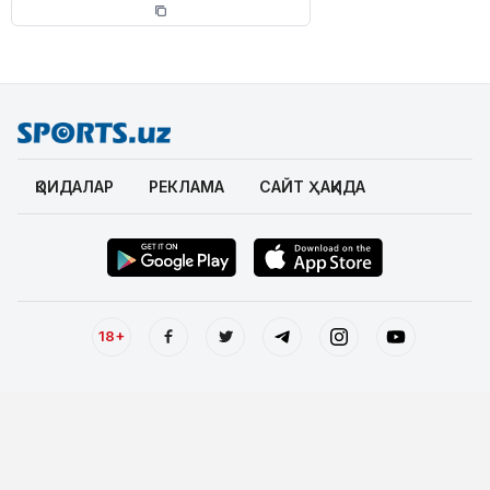
ҚОИДАЛАР
РЕКЛАМА
САЙТ ҲАҚИДА
18+