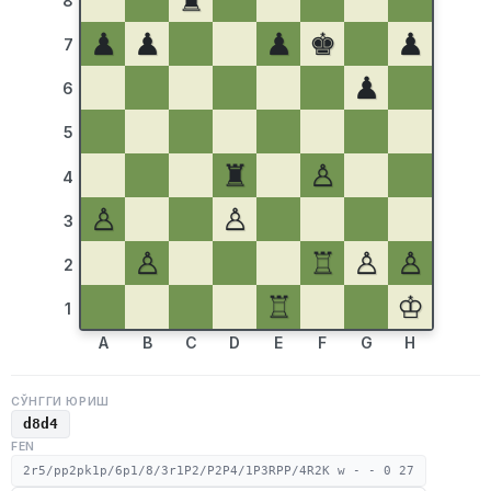
♜
8
♟
♟
♟
♚
♟
7
♟
6
5
♜
♙
4
♙
♙
3
♙
♖
♙
♙
2
♖
♔
1
A
B
C
D
E
F
G
H
СЎНГГИ ЮРИШ
d8d4
FEN
2r5/pp2pk1p/6p1/8/3r1P2/P2P4/1P3RPP/4R2K w - - 0 27