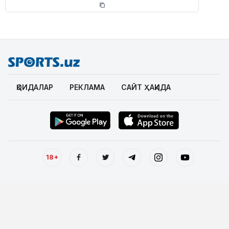
ҚОИДАЛАР
РЕКЛАМА
САЙТ ҲАҚИДА
18+