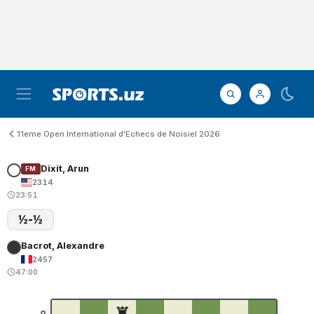
11eme Open International d'Echecs de Noisiel 2026
Dixit, Arun
FM
2314
23:51
½-½
Bacrot, Alexandre
2457
47:00