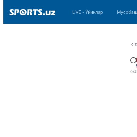
LIVE - Ўйинлар
Мусобақа
1
1