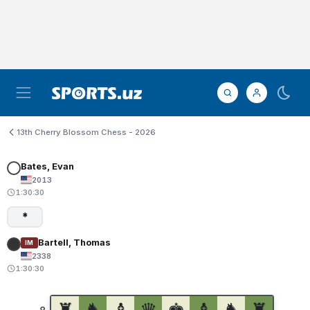
13th Cherry Blossom Chess - 2026
Bates, Evan
2013
1:30:30
*
Bartell, Thomas
IM
2338
1:30:30