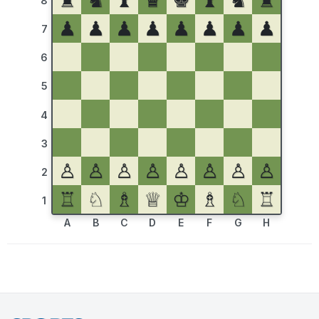
♜
♞
♝
♛
♚
♝
♞
♜
8
♟
♟
♟
♟
♟
♟
♟
♟
7
6
5
4
3
♙
♙
♙
♙
♙
♙
♙
♙
2
♖
♘
♗
♕
♔
♗
♘
♖
1
A
B
C
D
E
F
G
H