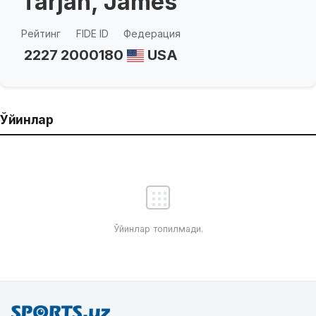
Tarjan, James
Рейтинг
FIDE ID
Федерация
2227
2000180
USA
Ўйинлар
Ўйинлар топилмади.