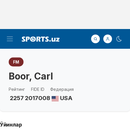
FM
Boor, Carl
Рейтинг
FIDE ID
Федерация
2257
2017008
USA
Ўйинлар