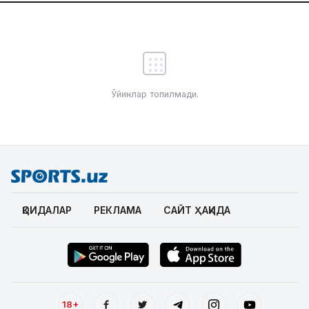
Ўйинлар топилмади.
ҚОИДАЛАР
РЕКЛАМА
САЙТ ҲАҚИДА
18+