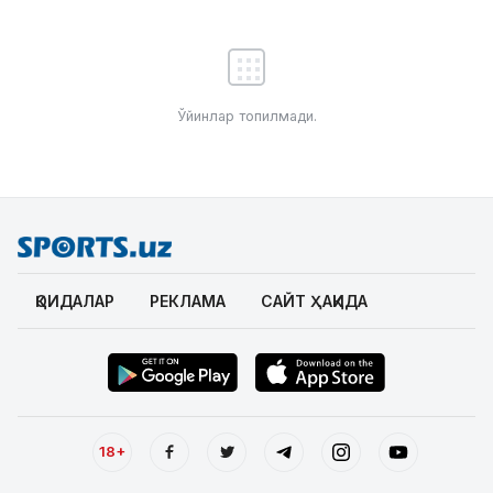
Ўйинлар топилмади.
ҚОИДАЛАР
РЕКЛАМА
САЙТ ҲАҚИДА
18+