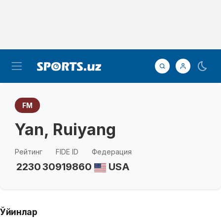
FM
Yan, Ruiyang
Рейтинг
FIDE ID
Федерация
2230
30919860
USA
Ўйинлар