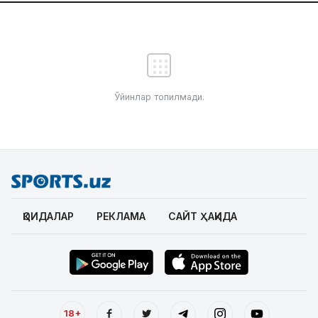
Ўйинлар топилмади.
ҚОИДАЛАР
РЕКЛАМА
САЙТ ҲАҚИДА
18+