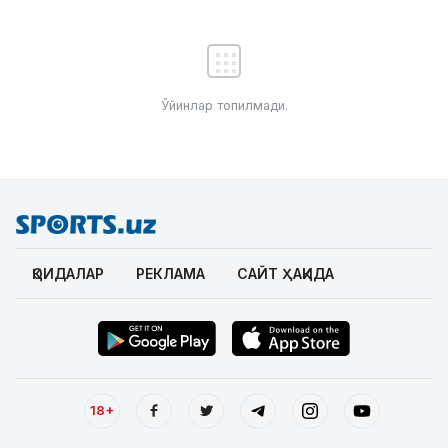
Ўйинлар топилмади.
ҚОИДАЛАР
РЕКЛАМА
САЙТ ҲАҚИДА
18+