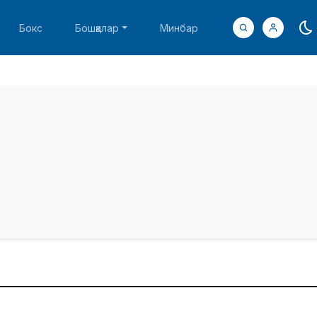
Бокс
Бошқалар
Минбар