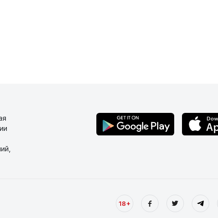
ая
ии
ий,
18+