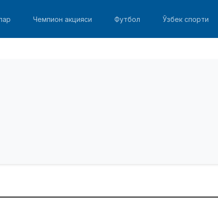
лар
Чемпион акцияси
Футбол
Ўзбек спорти