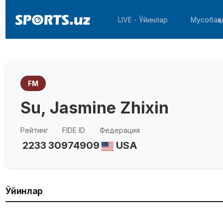
LIVE - Ўйинлар
Мусобақа
FM
Su, Jasmine Zhixin
Рейтинг
FIDE ID
Федерация
2233
30974909
USA
Ўйинлар