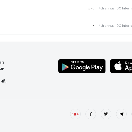
4th annual DC Intern
1-0
4th annual DC Intern
*
ая
ии
ий,
18+