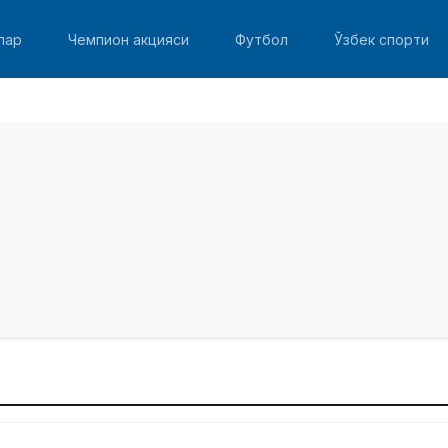
лар
Чемпион акцияси
Футбол
Ўзбек спорти