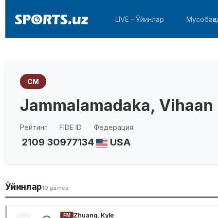
LIVE - Ўйинлар
Мусобақа
CM
Jammalamadaka, Vihaan
Рейтинг
FIDE ID
Федерация
2109
30977134
USA
Ўйинлар
10 games
Zhuang, Kyle
FM