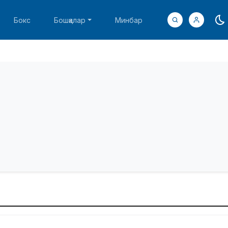
Бокс
Бошқалар
Минбар