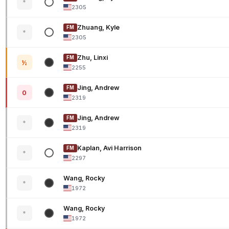
*
2305
Zhuang, Kyle
FM
*
2305
Zhu, Linxi
FM
½
2255
Jing, Andrew
FM
0
2319
Jing, Andrew
FM
*
2319
Kaplan, Avi Harrison
FM
*
2297
Wang, Rocky
*
1972
Wang, Rocky
*
1972