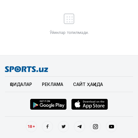
Ўйинлар топилмади.
ҚОИДАЛАР
РЕКЛАМА
САЙТ ҲАҚИДА
18+