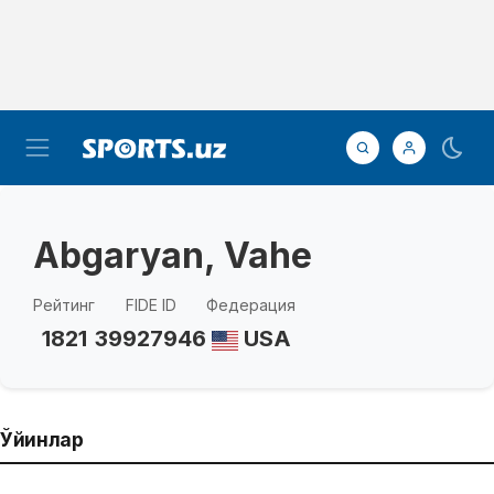
Abgaryan, Vahe
Рейтинг
FIDE ID
Федерация
1821
39927946
USA
Ўйинлар