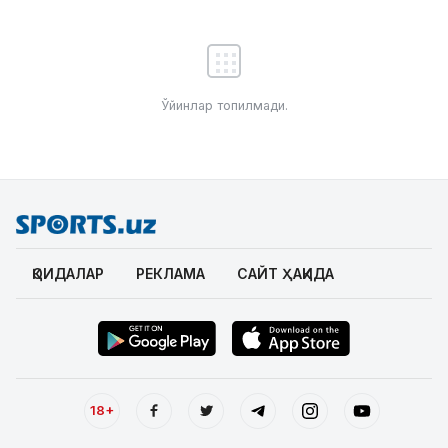
Ўйинлар топилмади.
ҚОИДАЛАР
РЕКЛАМА
САЙТ ҲАҚИДА
18+