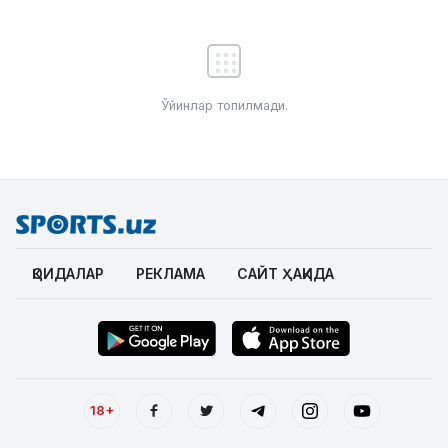
Ўйинлар топилмади.
ҚОИДАЛАР
РЕКЛАМА
САЙТ ҲАҚИДА
18+