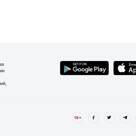
ая
ии
ий,
18+