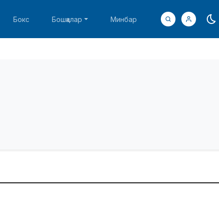
Бокс
Бошқалар
Минбар