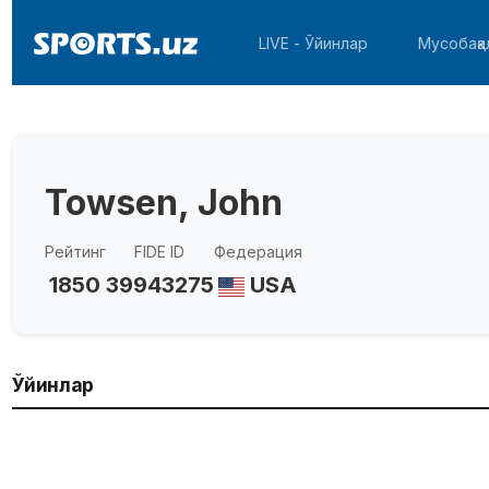
LIVE - Ўйинлар
Мусобақа
Towsen, John
Рейтинг
FIDE ID
Федерация
1850
39943275
USA
Ўйинлар