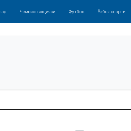
лар
Чемпион акцияси
Футбол
Ўзбек спорти