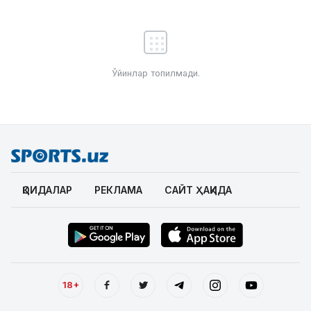
Ўйинлар топилмади.
ҚОИДАЛАР
РЕКЛАМА
САЙТ ҲАҚИДА
18+