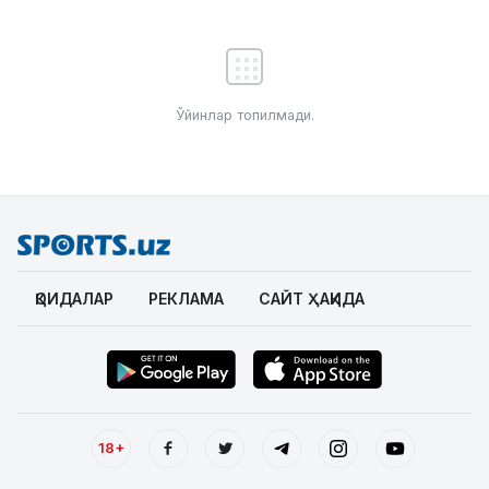
Ўйинлар топилмади.
ҚОИДАЛАР
РЕКЛАМА
САЙТ ҲАҚИДА
18+