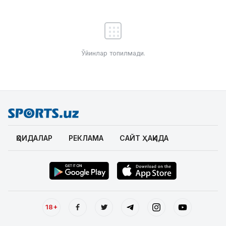
Ўйинлар топилмади.
ҚОИДАЛАР
РЕКЛАМА
САЙТ ҲАҚИДА
18+