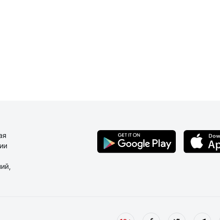
ая
ии
ий,