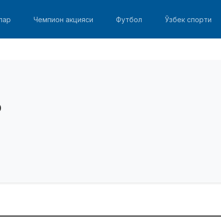
лар
Чемпион акцияси
Футбол
Ўзбек спорти
o