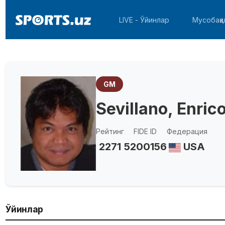
LIVE - Ўйинлар
Мусобақа
GM
Sevillano, Enric
Рейтинг
FIDE ID
Федерация
2271
5200156
USA
Ўйинлар