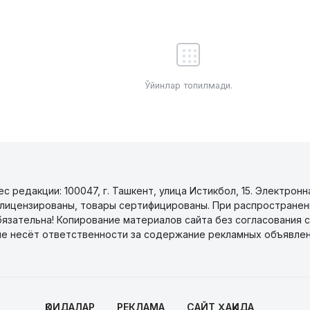
Ўйинлар топилмади.
 редакции: 100047, г. Ташкент, улица Истикбол, 15. Электронн
уги лицензированы, товары сертифицированы. При распространен
бязательна! Копирование материалов сайта без согласования с
не несёт ответственности за содержание рекламных объявлен
ҚОИДАЛАР
РЕКЛАМА
САЙТ ҲАҚИДА