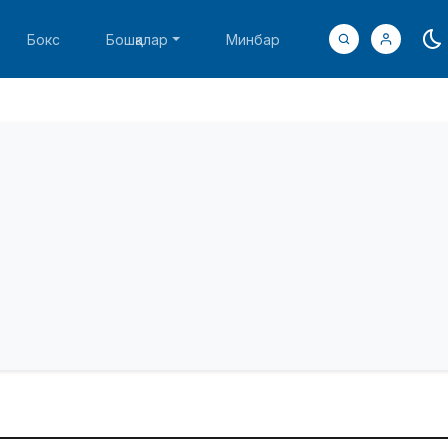
Бокс
Бошқалар
Минбар