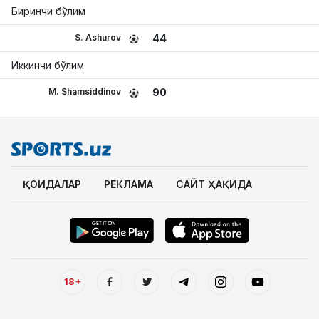
Биринчи бўлим
S. Ashurov
44
Иккинчи бўлим
M. Shamsiddinov
90
ҚОИДАЛАР
РЕКЛАМА
САЙТ ҲАҚИДА
18+