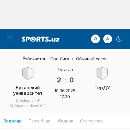
Ўзбекистон - Про Лига
Обычный сезон
Тугаган
2
:
0
Бухарский
ТерДУ
10.06.2026
университет
17:30
S. Ashurov
44'
M. Shamsiddinov
90'
Воқеалар
Таркиблар
Жадвал
Статистика