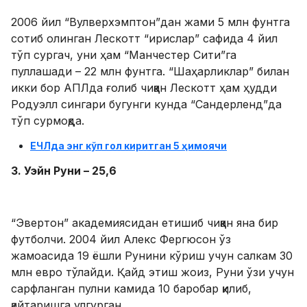
2006 йил “Вулверхэмптон”дан жами 5 млн фунтга
сотиб олинган Лескотт “ирислар” сафида 4 йил
тўп сургач, уни ҳам “Манчестер Сити”га
пуллашади – 22 млн фунтга. “Шаҳарликлар” билан
икки бор АПЛда ғолиб чиққан Лескотт ҳам ҳудди
Родуэлл сингари бугунги кунда “Сандерленд”да
тўп сурмоқда.
ЕЧЛда энг кўп гол киритган 5 ҳимоячи
3. Уэйн Руни – 25,6
“Эвертон” академиясидан етишиб чиққан яна бир
футболчи. 2004 йил Алекс Фергюсон ўз
жамоасида 19 ёшли Рунини кўриш учун салкам 30
млн евро тўлайди. Қайд этиш жоиз, Руни ўзи учун
сарфланган пулни камида 10 баробар қилиб,
қайтаришга улгурган.