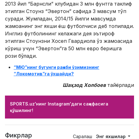
2013 йил “Барнсли” клубидан 3 млн фунтга таклиф
этилган Стоунз “Эвертон” сафида 3 мавсум тўп
суради. Жумладан, 2014/15 йилги мавсумда
жамоанинг энг яхши ёш футболчиси деб топилади.
Инглиз футболининг келажаги дея эътироф
этилган Стоунзни Хосеп Гвардиола ўз жамоасида
кўриш учун “Эвертон”га 50 млн евро беришга
рози бўлади.
“МЮ”нинг бугунги рақиби ўзимизнинг
“Локомотив”га ўхшайди?
Шаҳзод Холбоев
тайёрлади
SPORTS.uz'нинг Instagram'даги саҳифасига
қўшилинг!
Фикрлар
Саралаш
Энг яхшилар