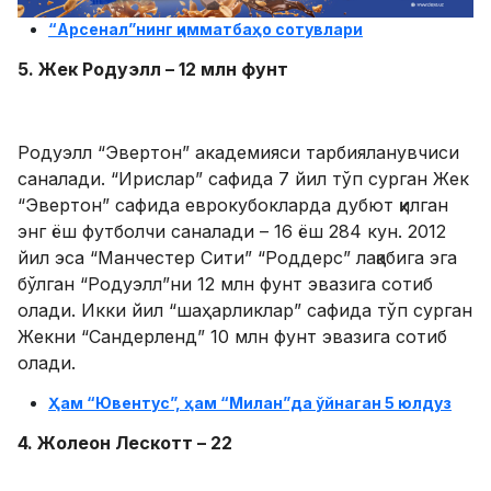
“Арсенал”нинг қимматбаҳо сотувлари
5. Жек Родуэлл – 12 млн фунт
Родуэлл “Эвертон” академияси тарбияланувчиси
саналади. “Ирислар” сафида 7 йил тўп сурган Жек
“Эвертон” сафида еврокубокларда дубют қилган
энг ёш футболчи саналади – 16 ёш 284 кун. 2012
йил эса “Манчестер Сити” “Роддерс” лақабига эга
бўлган “Родуэлл”ни 12 млн фунт эвазига сотиб
олади. Икки йил “шаҳарликлар” сафида тўп сурган
Жекни “Сандерленд” 10 млн фунт эвазига сотиб
олади.
Ҳам “Ювентус”, ҳам “Милан”да ўйнаган 5 юлдуз
4. Жолеон Лескотт – 22