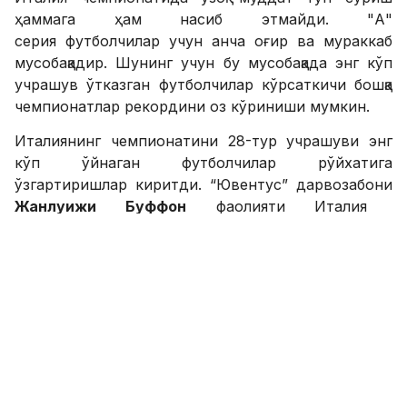
ҳаммага ҳам насиб этмайди. "А"
серия футболчилар учун анча оғир ва мураккаб
мусобақадир. Шунинг учун бу мусобақада энг кўп
учрашув ўтказган футболчилар кўрсаткичи бошқа
чемпионатлар рекордини оз кўриниши мумкин.
Италиянинг чемпионатини 28-тур учрашуви энг
кўп ўйнаган футболчилар рўйхатига
ўзгартиришлар киритди. “Ювентус” дарвозабони
Жанлуижи Буффон
фаолияти Италия
чемпионатидаги 613-учрашувини ўтказиб, бу
кўрсаткич бўйича “Рома” фахрийси Франческо
Тоттидан ўзиб кетди.
39 ёшли дарвозабон камида яна бир ярим йил тўп
суради ва энг кўп ўйин ўтаказиш бўйича рекодни
янгилаши ҳам мумкин.
Эътиборингизга “А” серияда энг кўп ўйнаган
футболчилар рўйхатини ҳавола қиламиз: