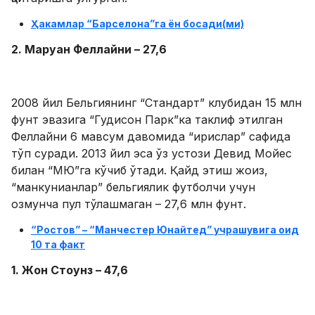
Ҳакамлар “Барселона”га ён босади(ми)
2. Маруан Феллайни – 27,6
2008 йил Бельгиянинг “Стандарт” клубидан 15 млн
фунт эвазига “Гудисон Парк”ка таклиф этилган
Феллайни 6 мавсум давомида “ирислар” сафида
тўп суради. 2013 йил эса ўз устози Девид Мойес
билан “МЮ”га кўчиб ўтади. Қайд этиш жоиз,
“манкунианлар” бельгиялик футболчи учун
озмунча пул тўлашмаган – 27,6 млн фунт.
“Ростов” – “Манчестер Юнайтед” учрашувига оид
10 та факт
1. Жон Стоунз – 47,6