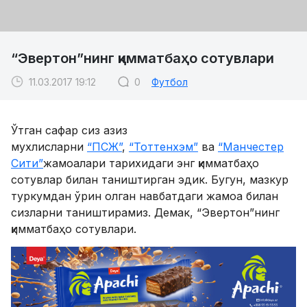
“Эвертон”нинг қимматбаҳо сотувлари
11.03.2017 19:12
0
Футбол
Ўтган сафар сиз азиз
мухлисларни
“ПСЖ”
,
“Тоттенхэм”
ва
“Манчестер
Сити”
жамоалари тарихидаги энг қимматбаҳо
сотувлар билан таништирган эдик. Бугун, мазкур
туркумдан ўрин олган навбатдаги жамоа билан
сизларни таништирамиз. Демак, “Эвертон”нинг
қимматбаҳо сотувлари.