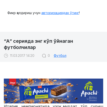
Фикр қолдириш учун
авторизациядан ўтинг
!
“А” серияда энг кўп ўйнаган
футболчилар
11.03.2017 14:20
0
Футбол
Италия чемпионатида узоқ муддат тўп суриш