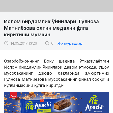
Ислом бирдамлик ўйинлари: Гулноза
Матниёзова олтин медални қўлга
киритиши мумкин
14.05.2017 13:26
0
Яккакурашлар
Озарбойжоннинг Боку шаҳрида ўтказилаётган
Ислом бирдамлик ўйинлари давом этмоқда. Ушбу
мусобақанинг дзюдо баҳсларида ҳамюртимиз
Гулноза Матниёзова мусобақанинг финал босқичи
йўлланмасини қўлга киритди.