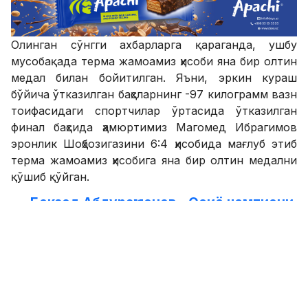
Олинган сўнгги ахбарларга қараганда, ушбу
мусобақада терма жамоамиз ҳисоби яна бир олтин
медал билан бойитилган. Яъни, эркин кураш
бўйича ўтказилган баҳсларнинг -97 килограмм вазн
тоифасидаги спортчилар ўртасида ўтказилган
финал баҳсида ҳамюртимиз Магомед Ибрагимов
эронлик Шоҳбозигазини 6:4 ҳисобида мағлуб этиб
терма жамоамиз ҳисобига яна бир олтин медални
қўшиб қўйган.
Бекзод Абдураҳмонов - Осиё чемпиони
Қайд этиш лозим, олдинроқ яна бир ҳамюртимиз
Бекзод Абдураҳмонов ҳам ушбу мусобақада
ғолиблар сафидан ўрин олганди.
SPORTS.uz'ни Youtube'да томоша қилинг!