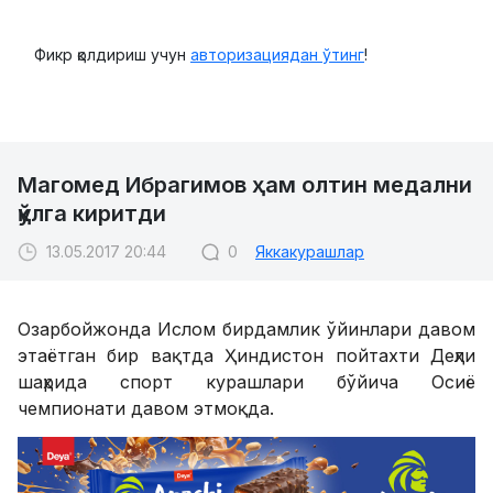
Фикр қолдириш учун
авторизациядан ўтинг
!
Магомед Ибрагимов ҳам олтин медални
қўлга киритди
13.05.2017 20:44
0
Яккакурашлар
Озарбойжонда Ислом бирдамлик ўйинлари давом
этаётган бир вақтда Ҳиндистон пойтахти Деҳли
шаҳрида спорт курашлари бўйича Осиё
чемпионати давом этмоқда.