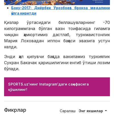
Боку-2017: Диёрбек Ўрозбоев бронза медалини
қўлга киритди
Қизлар ўртасидаги беллашувларнинг -70
килограммгача бўлган вазн тоифасида гиламга
чиққан ҳамюртимиз дастлаб, туркмаистонлик
Мария Лоховадан иппон баҳоси эвазига устун
келди.
Энди ҳал қилувчи баҳсда вакиламиз туркиялик
Сукран Бакачак қаришилигини енгиб ўтиши лозим
бўлади.
SPORTS.uz'нинг Instagram'даги саҳифасига
қўшилинг!
Фикрлар
Саралаш
Энг яхшилар