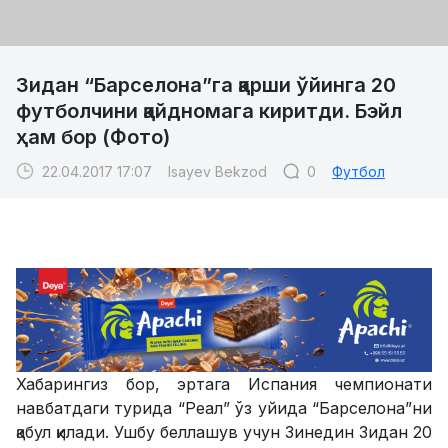
Зидан “Барселона”га қарши ўйинга 20
футболчини қайдномага киритди. Бэйл
ҳам бор (Фото)
22.04.2017 17:07
Isayev Bekzod
0
Футбол
Хабарингиз бор, эртага Испания чемпионати
навбатдаги турида “Реал” ўз уйида “Барселона”ни
қабул қилади. Ушбу беллашув учун Зинедин Зидан 20