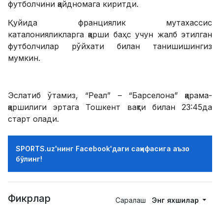
футболчини қайдномага киритди.
Қуйида франциялик мутахассис
каталонияликларга қарши баҳс учун жалб этилган
футболчилар рўйхати билан танишишингиз
мумкин.
Эслатиб ўтамиз, “Реал” – “Барселона” қарама-
қаршилиги эртага Тошкент вақти билан 23:45да
старт олади.
SPORTS.uz'нинг Facebook'даги саҳифасига аъзо
бўлинг!
Фикрлар
Саралаш
Энг яхшилар