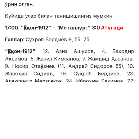
ўрин олган.
Қуйида улар билан танишишингиз мумкин.
17:00. “Қўқон-1912” – “Металлург” 3:0
#Тугади
Голлар
: Сухроб Бердиев 9, 55, 75.
“Қўқон-1912”
: 12. Азиз Ашуров, 4. Баҳодир
Акрамов, 5. Жалил Кимсанов, 7. Жамшид Ҳасанов,
9. Носир Отақўзиев (11. Андрей Сидоров 55), 10.
Жавоҳир Сидиқов, 19. Суҳроб Бердиев, 23.
Александр Мерзляков, 24. Иброҳим Раҳимов, 77.
Мурод Холмуҳаммедов, 99. Филип Райевац(
Ойбек Рустамов 46).
Захира
: 13. Никита Рибкин, 11. Андрей Сидоров,
17. Аваз Маматхўжаев, 25. Иқбол Маликжонов, 26.
Акмал Холмуродов, 55. Дарко Гожкович, 97.
Ойбек Рустамов.