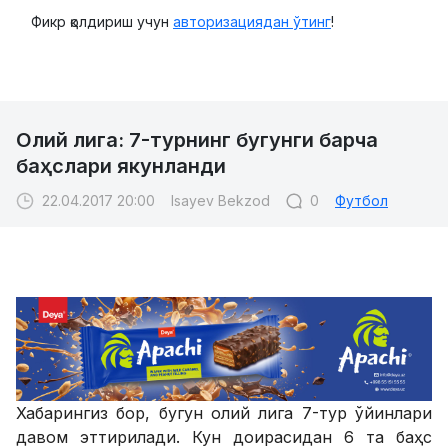
Фикр қолдириш учун
авторизациядан ўтинг
!
Олий лига: 7-турнинг бугунги барча
баҳслари якунланди
22.04.2017 20:00
Isayev Bekzod
0
Футбол
Хабарингиз бор, бугун олий лига 7-тур ўйинлари
давом эттирилади. Кун доирасидан 6 та баҳс