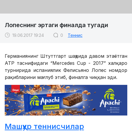
Лопеснинг эртаги финалда тугади
19.06.2017 19:24
0
Теннис
Германиянинг Штуттгарт шаҳрида давом этаётган
ATP таснифидаги “Mercedes Cup - 2017” халқаро
турнирида испаниялик Фелисьяно Лопес номдор
рақибларини мағлуб этиб, финалга чиққан эди.
Машҳур теннисчилар