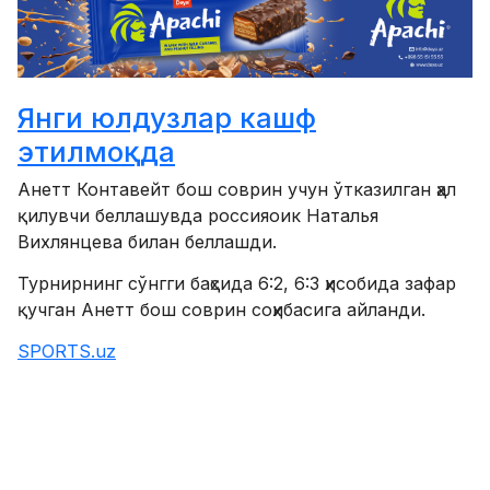
Янги юлдузлар кашф
этилмоқда
Анетт Контавейт бош соврин учун ўтказилган ҳал
қилувчи беллашувда россияоик Наталья
Вихлянцева билан беллашди.
Турнирнинг сўнгги баҳсида 6:2, 6:3 ҳисобида зафар
қучган Анетт бош соврин соҳибасига айланди.
SPORTS.uz
SPORTS.uz'нинг Telegram'даги каналига аъзо
бўлинг!
ФИКР ҚОЛДИРИШ