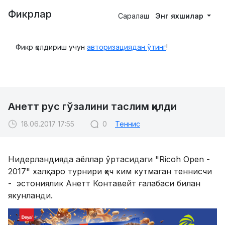
Фикрлар
Саралаш
Энг яхшилар
Фикр қолдириш учун
авторизациядан ўтинг
!
Анетт рус гўзалини таслим қилди
18.06.2017 17:55
0
Теннис
Нидерландияда аёллар ўртасидаги "Ricoh Open -
2017" халқаро турнири ҳеч ким кутмаган теннисчи
- эстониялик Анетт Контавейт ғалабаси билан
якунланди.