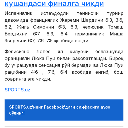
кушандаси финалга чиқди
Испаниялик истеъдодли теннисчи турнир
давомида франциялик Жереми Шардини 6:3, 3:6,
6:2, Жиль Симонни 6:3, 6:3, чехиялик Томаш
Бердихни 6:7, 6:3, 6:4, германиялик Миша
Зверевни 6:7, 7:6, 7:5 ҳисобида енгди.
Фелисьяно Лопес ҳал қилувчи беллашувда
францияли Люка Пуи билан рақобатлашди. Бироқ
бу учрашувда сенсация рўй бермади ва Люка Пуи
рақибини 4:6 , 7:6, 6:4 ҳисобида енгиб, бош
совринга эга чиқди.
SPORTS.uz
SPORTS.uz'нинг Facebook'даги саҳифасига аъзо
бўлинг!