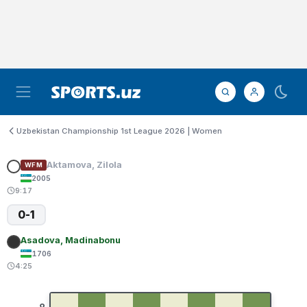
Uzbekistan Championship 1st League 2026 | Women
Aktamova, Zilola
WFM
2005
9:17
0-1
Asadova, Madinabonu
1706
4:25