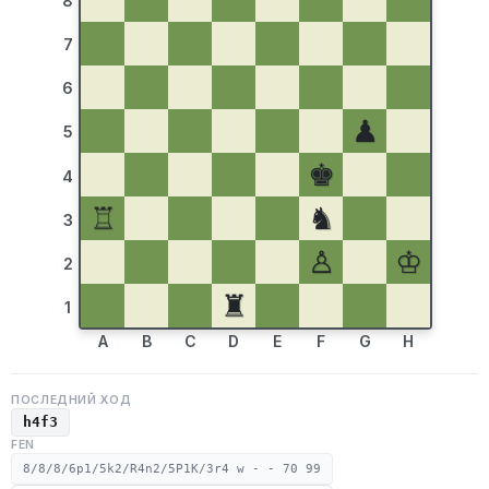
8
7
6
♟
5
♚
4
♖
♞
3
♙
♔
2
♜
1
A
B
C
D
E
F
G
H
ПОСЛЕДНИЙ ХОД
h4f3
FEN
8/8/8/6p1/5k2/R4n2/5P1K/3r4 w - - 70 99