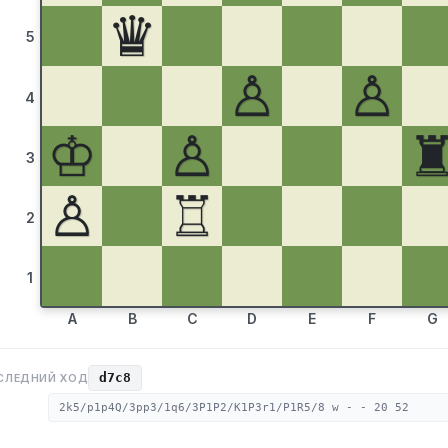
♛
5
♙
♙
4
♔
♙
3
♙
♖
2
1
A
B
C
D
E
F
G
d7c8
СЛЕДНИЙ ХОД
2k5/p1p4Q/3pp3/1q6/3P1P2/K1P3r1/P1R5/8 w - - 20 52