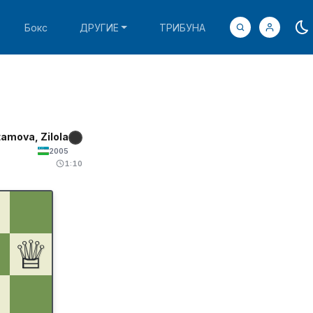
Бокс
ДРУГИЕ
ТРИБУНА
amova, Zilola
2005
1:10
♕