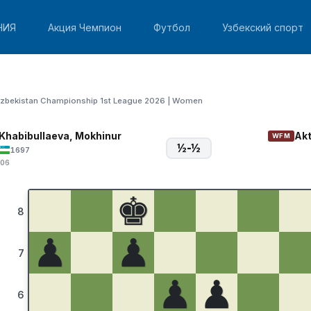
НИЯ
Акция Чемпион
Футбол
Узбекский спорт
zbekistan Championship 1st League 2026 | Women
Khabibullaeva, Mokhinur
Akt
WFM
½-½
1697
:06
♚
8
♟
♟
7
♟
♟
6