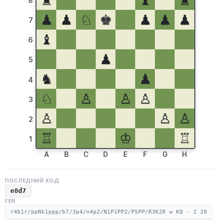
♜
♝
♜
8
♟
♟
♘
♚
♟
♟
♟
7
♝
6
♟
5
♞
♟
4
♘
♙
♙
♙
3
♙
♙
♙
2
♖
♔
♖
1
A
B
C
D
E
F
G
H
ПОСЛЕДНИЙ ХОД
e8d7
FEN
r4b1r/ppNk1ppp/b7/3p4/n4p2/N1P1PP2/P5PP/R3K2R w KQ - 2 20