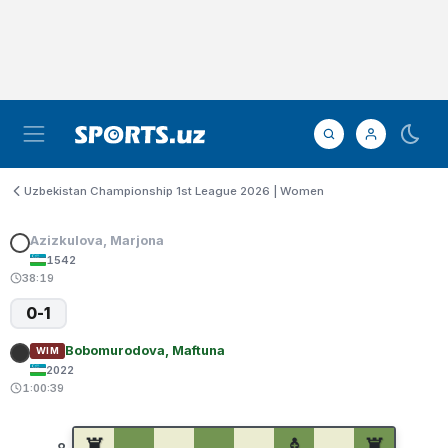
Uzbekistan Championship 1st League 2026 | Women
Azizkulova, Marjona
1542
38:19
0-1
Bobomurodova, Maftuna
WIM
2022
1:00:39