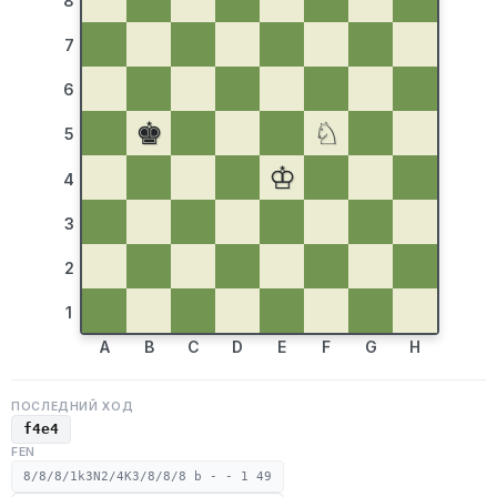
8
7
6
♚
♘
5
♔
4
3
2
1
A
B
C
D
E
F
G
H
ПОСЛЕДНИЙ ХОД
f4e4
FEN
8/8/8/1k3N2/4K3/8/8/8 b - - 1 49