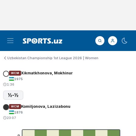
Uzbekistan Championship 1st League 2026 | Women
Xikmatkhonova, Mokhinur
WCM
1975
1:36
½-½
Komiljonova, Lazizabonu
WCM
1876
23:07