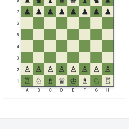
♜
♞
♝
♛
♚
♝
♞
♜
8
♟
♟
♟
♟
♟
♟
♟
♟
7
6
5
4
3
♙
♙
♙
♙
♙
♙
♙
♙
2
♖
♘
♗
♕
♔
♗
♘
♖
1
A
B
C
D
E
F
G
H