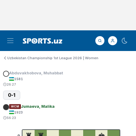
Uzbekistan Championship 1st League 2026 | Women
Abduvakhobova, Muhabbat
1581
26:27
0-1
Jumaeva, Malika
WCM
1923
56:23