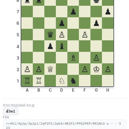
♜
♜
♚
8
♟
♟
7
♟
♟
6
♛
♙
♙
5
♟
♝
4
♗
♙
3
♙
♙
♕
♙
♔
♙
2
♖
♖
♘
♞
1
A
B
C
D
E
F
G
H
ПОСЛЕДНИЙ ХОД
d3e1
FEN
rr4k1/4p2p/3p2p1/2qP1P2/2pb4/4B1P1/PPQ2PKP/RR1Nn3 w - - 3
23