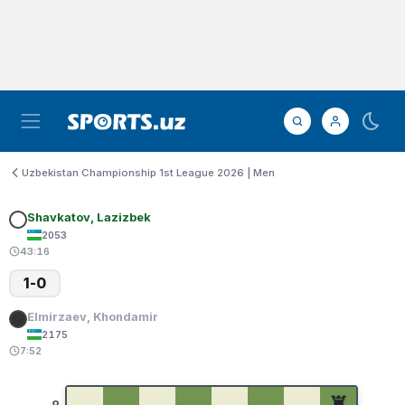
Uzbekistan Championship 1st League 2026 | Men
Shavkatov, Lazizbek
2053
43:16
1-0
Elmirzaev, Khondamir
2175
7:52