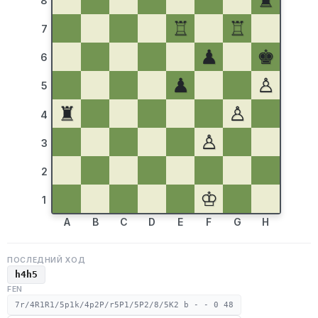
♜
8
♖
♖
7
♟
♚
6
♟
♙
5
♜
♙
4
♙
3
2
♔
1
A
B
C
D
E
F
G
H
ПОСЛЕДНИЙ ХОД
h4h5
FEN
7r/4R1R1/5p1k/4p2P/r5P1/5P2/8/5K2 b - - 0 48