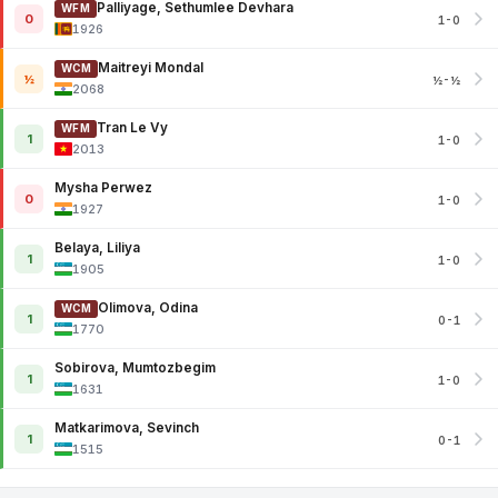
Palliyage, Sethumlee Devhara
WFM
0
1-0
1926
Maitreyi Mondal
WCM
½
½-½
2068
Tran Le Vy
WFM
1
1-0
2013
Mysha Perwez
0
1-0
1927
Belaya, Liliya
1
1-0
1905
Olimova, Odina
WCM
1
0-1
1770
Sobirova, Mumtozbegim
1
1-0
1631
Matkarimova, Sevinch
1
0-1
1515