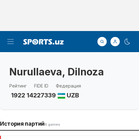
Nurullaeva, Dilnoza
Рейтинг
FIDE ID
Федерация
1922
14227339
UZB
История партий
8 games