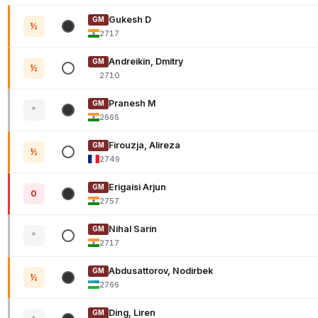
Gukesh D
GM
½
2717
Andreikin, Dmitry
GM
½
2710
Pranesh M
GM
*
2666
Firouzja, Alireza
GM
½
2749
Erigaisi Arjun
GM
0
2757
Nihal Sarin
GM
*
2717
Abdusattorov, Nodirbek
GM
½
2766
Ding, Liren
GM