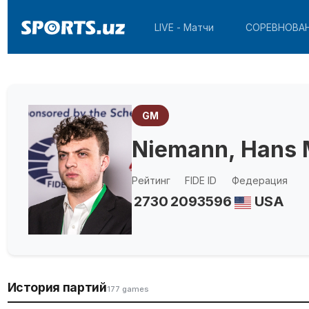
LIVE - Матчи
СОРЕВНОВА
GM
Niemann, Hans
Рейтинг
FIDE ID
Федерация
2730
2093596
USA
История партий
177 games