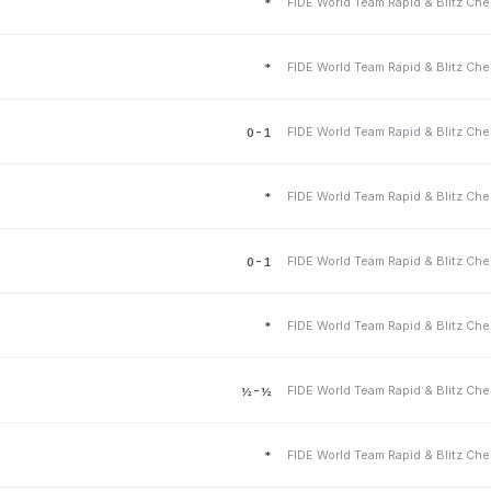
*
*
0-1
*
0-1
*
½-½
*