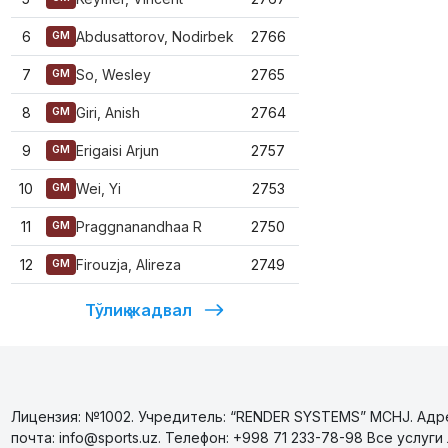
6
Abdusattorov, Nodirbek
2766
GM
7
So, Wesley
2765
GM
8
Giri, Anish
2764
GM
9
Erigaisi Arjun
2757
GM
10
Wei, Yi
2753
GM
11
Praggnanandhaa R
2750
GM
12
Firouzja, Alireza
2749
GM
Тўлиқ жадвал
Лицензия: №1002. Учредитель: “RENDER SYSTEMS” MCHJ. Адрес
почта: info@sports.uz. Телефон: +998 71 233-78-98 Все усл