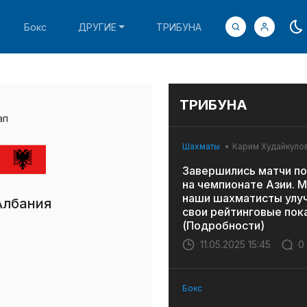
Бокс
ДРУГИЕ
ТРИБУНА
ТРИБУНА
ап
Шахматы
Карим Худайкуло
Завершились матчи по
на чемпионате Азии. 
наши шахматисты улу
Албания
свои рейтинговые пок
(Подробности)
11.05.2025 15:45
0
Бокс