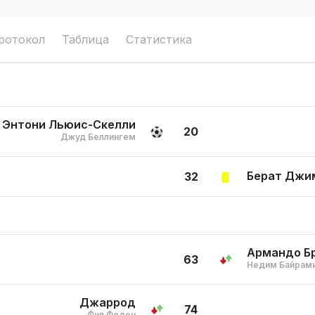
ротокол
Таблица
Статистика
 Энтони Льюис-Скелли
20
Джуд Беллингем
Берат Джи
32
Армандо Б
63
Недим Байрам
Джаррод
74
Фил Фоден