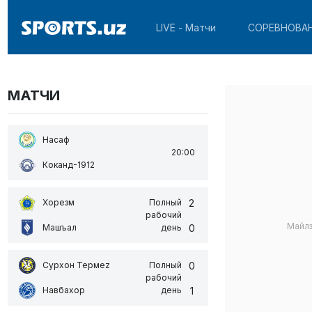
LIVE - Матчи
СОРЕВНОВА
МАТЧИ
Насаф
20:00
Коканд-1912
2
Хорезм
Полный
рабочий
Майл
0
Машъал
день
0
Сурхон Термеz
Полный
рабочий
1
Навбахор
день