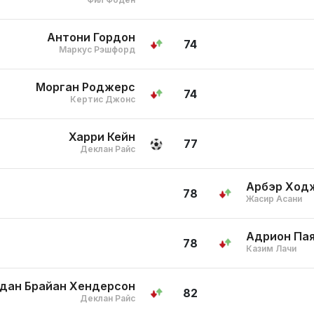
Антони Гордон
74
Маркус Рэшфорд
Морган Роджерс
74
Кертис Джонс
Харри Кейн
77
Деклан Райс
Арбэр Ход
78
Жасир Асани
Адрион Па
78
Казим Лачи
дан Брайан Хендерсон
82
Деклан Райс