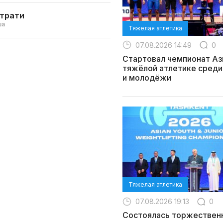
страти
ша
Тяжелая атлетика
07.08.2026 14:49
0
Стартовал чемпионат Аз
тяжёлой атлетике среди
и молодёжи
Тяжелая атлетика
07.08.2026 19:13
0
Состоялась торжествен