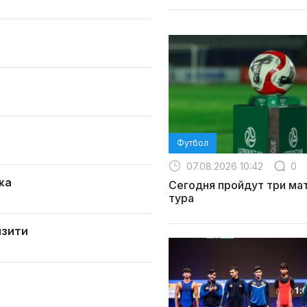
Футбол
07.08.2026 10:42
0
жа
Сегодня пройдут три мат
тура
язити