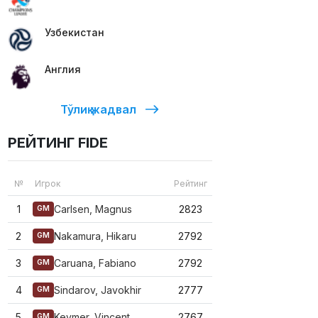
Узбекистан
Англия
Тўлиқ жадвал
РЕЙТИНГ FIDE
№
Игрок
Рейтинг
1
Carlsen, Magnus
2823
GM
2
Nakamura, Hikaru
2792
GM
3
Caruana, Fabiano
2792
GM
4
Sindarov, Javokhir
2777
GM
5
Keymer, Vincent
2767
GM