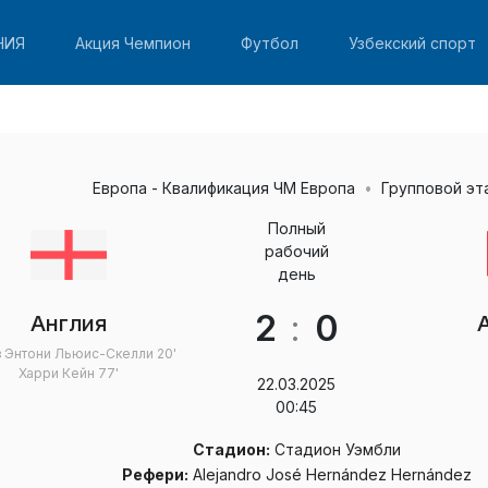
НИЯ
Акция Чемпион
Футбол
Узбекский спорт
Европа - Квалификация ЧМ Европа
Групповой эт
Полный
рабочий
день
2
:
0
Англия
з Энтони Льюис-Скелли
20'
Харри Кейн
77'
22.03.2025
00:45
Стадион:
Стадион Уэмбли
Рефери:
Alejandro José Hernández Hernández