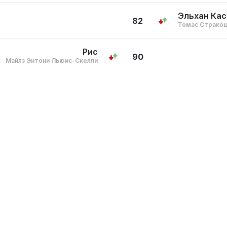
Эльхан Ка
82
Томас Страко
Рис
90
Майлз Энтони Льюис-Скелли