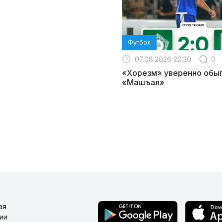
Футбол
07.08.2026 22:30
0
«Хорезм» уверенно обы
«Машъал»
ая
ии