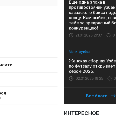
Ещё одна эпоха в
противостоянии узбек
казахского бокса под
концу. Камшыбек, спа
тебе за прекрасный бо
конкуренцию!
21.01.2025 21:37
0
Мини-футбол
Женская сборная Узбе
мсити
по футзалу открывает
сезон-2025.
02.01.2025 18:25
0
роя
Все блоги
и
ИНТЕРЕСНОЕ