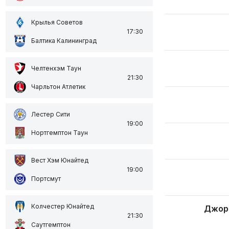
Крылья Советов
17:30
Балтика Калининград
Челтенхэм Таун
21:30
Чарльтон Атлетик
Лестер Сити
19:00
Нортгемптон Таун
Вест Хэм Юнайтед
19:00
Портсмут
Колчестер Юнайтед
Джор
21:30
Саутгемптон