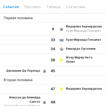
События
Протокол
Таблица
Статистика
Первая половина
Федерико Бернардески
9
Хуан Миранда Гонсалес
Хуан Миранда Гонсалес
33
Риккардо Орсолини
34
Жоау Мариу Нето
38
Лопес
Джованни Ди Лоренцо
45
Вторая половина
Федерико Бернардески
47
Алиссон де Алмейда
Сантос
48
Расмус Винтер Хøйлунд