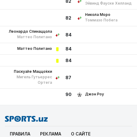
82
Эйвинд Фауске Хелланд
Никола Моро
82
Томмазо Побега
Леонардо Спинаццола
84
Маттео Политано
Маттео Политано
84
84
Паскуа́ле Маццо́кки
Мигель Гутьеррес
87
Ортега
Джон Роу
90
ПРАВИЛА
РЕКЛАМА
О САЙТЕ