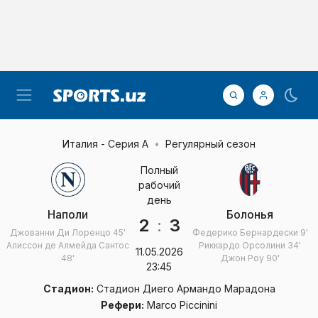
Италия - Серия А
Регулярный сезон
Полный
рабочий
день
Наполи
Болонья
2
:
3
Джованни Ди Лоренцо
45'
Федерико Бернардески
9'
Алиссон де Алмейда Сантос
Риккардо Орсолини
34'
11.05.2026
48'
Джон Роу
90'
23:45
Стадион:
Стадион Диего Армандо Марадона
Рефери:
Marco Piccinini