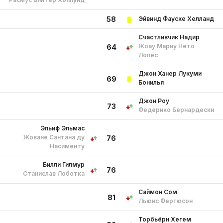
Эйвинд Фауске Хелланд
58
Счастливчик Надир
Жоау Мариу Нето
64
Лопес
Джон Ханер Лукуми
69
Бонилья
Джон Роу
73
Федерико Бернардески
Эльиф Эльмас
Жоване Сантана ду
76
Насименту
Билли Гилмур
76
Станислав Лоботка
Саймон Сом
81
Льюис Фергюсон
Торбьёрн Хегем