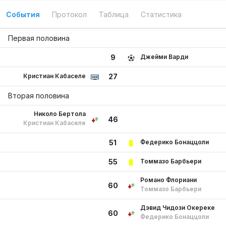
События
Протокол
Таблица
Статистика
Первая половина
Джейми Варди
9
Кристиан Кабаселе
27
Вторая половина
Николо Бертола
46
Кристиан Кабаселе
Федерико Бонаццоли
51
Томмазо Барбьери
55
Романо Флориани
60
Томмазо Барбьери
Дэвид Чидози Окереке
60
Федерико Бонаццоли