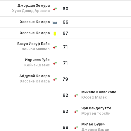
Джордан Земура
60
Хуан Дэвид Арисала
Хассане Камара
66
Хассане Камара
67
Вакун Иссуф Байо
71
Леннон Миллер
Идрисса Гуйе
71
Кейнан Дэвис
Абдулай Камара
79
Хассане Камара
Микеле Коллоколо
82
Юссеф Малех
Яри Вандепутте
82
Мортен Торсби
Милан Ђурич
88
Джейми Варди