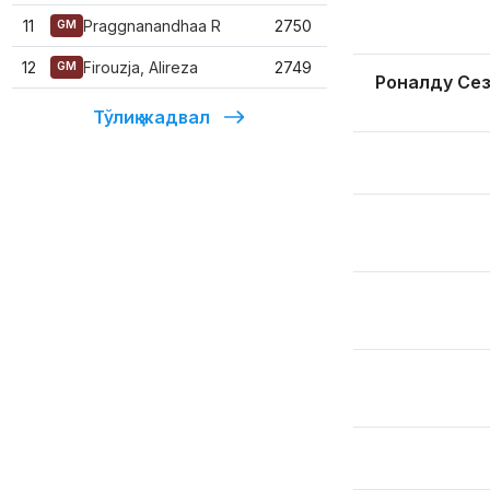
11
Praggnanandhaa R
2750
GM
12
Firouzja, Alireza
2749
GM
Роналду Се
Тўлиқ жадвал