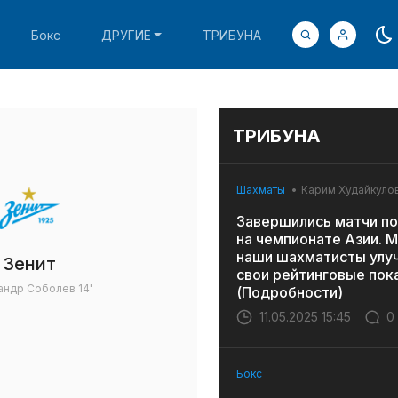
Бокс
ДРУГИЕ
ТРИБУНА
ТРИБУНА
Шахматы
Карим Худайкуло
Завершились матчи по
на чемпионате Азии. 
наши шахматисты улу
Зенит
свои рейтинговые пок
андр Соболев
14'
(Подробности)
11.05.2025 15:45
0
Бокс