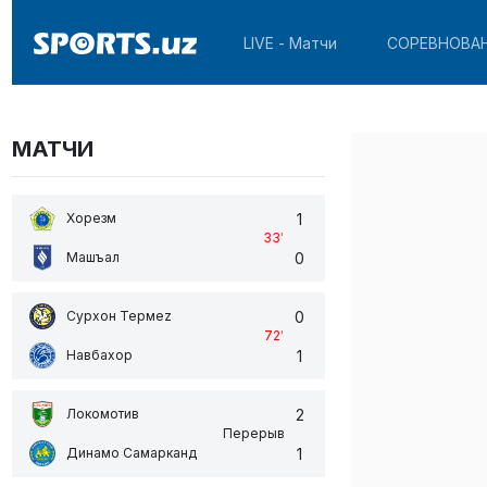
LIVE - Матчи
СОРЕВНОВА
МАТЧИ
1
Хорезм
33
'
0
Машъал
0
Сурхон Термеz
72
'
1
Навбахор
2
Локомотив
Перерыв
1
Динамо Самарканд