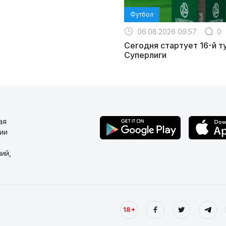
Футбол
06.08.2026 09:57
0
Сегодня стартует 16-й т
Суперлиги
ая
ии
ий,
18+