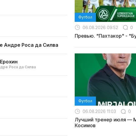
Футбол
06.08.2026 09:52
0
Превью. "Пахтакор" - "Б
е Андре Роса да Силва
Ерохин
ндре Роса да Силва
Футбол
06.08.2026 11:03
0
Лучший тренер июля — 
Косимов