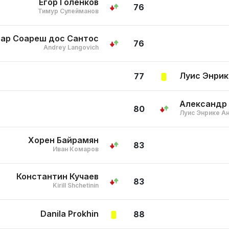
Егор Голенков
76
Тимур Сулейманов
зар Соареш дос Сантос
76
Andrey Langovich
Луис Энрик
77
Александр 
80
Луис Энрике А
Хорен Байрамян
83
Иван Комаров
Константин Кучаев
83
Kirill Shchetinin
Danila Prokhin
88