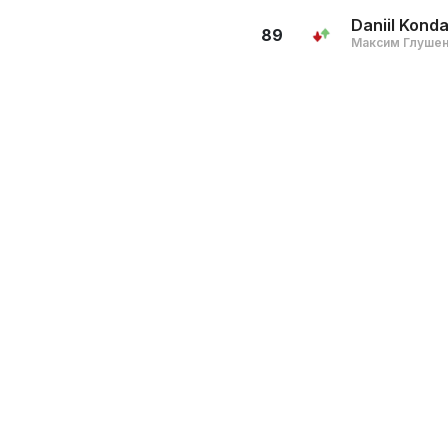
Daniil Kond
89
Максим Глуше