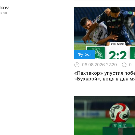
akov
нков
Футбол
06.08.2026 22:20
0
«Пахтакор» упустил поб
«Бухарой», ведя в два м