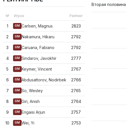
Вторая половина
№
Игрок
Рейтинг
1
Carlsen, Magnus
2823
GM
2
Nakamura, Hikaru
2792
GM
3
Caruana, Fabiano
2792
GM
4
Sindarov, Javokhir
2777
GM
5
Keymer, Vincent
2767
GM
6
Abdusattorov, Nodirbek
2766
GM
7
So, Wesley
2765
GM
8
Giri, Anish
2764
GM
9
Erigaisi Arjun
2757
GM
10
Wei, Yi
2753
GM