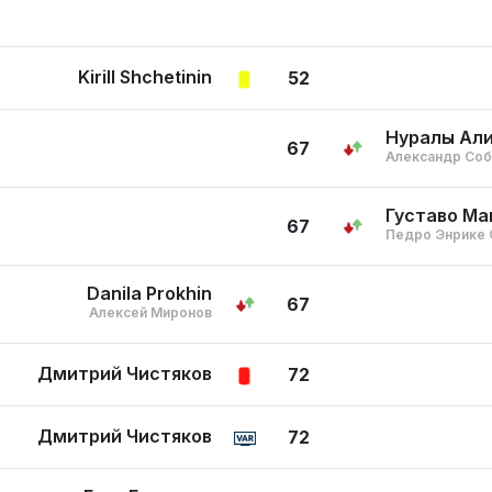
Kirill Shchetinin
52
Нуралы Ал
67
Александр Со
Густаво Ма
67
Педро Энрике 
Danila Prokhin
67
Алексей Миронов
Дмитрий Чистяков
72
Дмитрий Чистяков
72