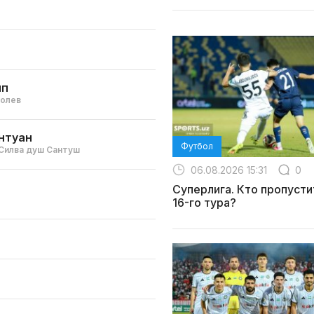
ип
болев
нтуан
Футбол
Силва душ Сантуш
06.08.2026 15:31
0
Суперлига. Кто пропусти
16-го тура?