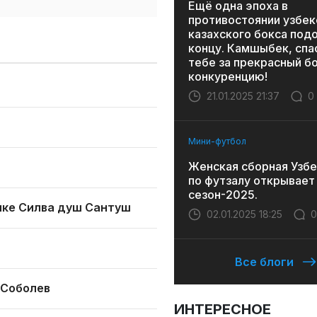
Ещё одна эпоха в
противостоянии узбек
казахского бокса под
концу. Камшыбек, спа
тебе за прекрасный бо
конкуренцию!
21.01.2025 21:37
0
Мини-футбол
Женская сборная Узбе
по футзалу открывает
сезон-2025.
ике Силва душ Сантуш
02.01.2025 18:25
0
Все блоги
 Соболев
ИНТЕРЕСНОЕ