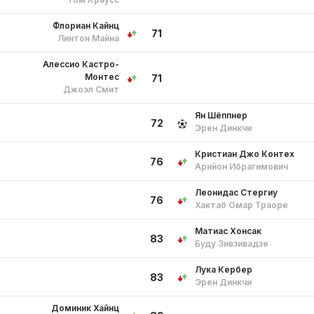
Флориан Кайнц
71
Линтон Майна
Алессио Кастро-
Монтес
71
Джоэл Смит
Ян Шёппнер
72
Эрен Динкчи
Кристиан Джо Контех
76
Арийон Ибрагимович
Леонидас Стергиу
76
Хактаб Омар Траоре
Матиас Хонсак
83
Буду Зивзивадзе
Лука Кербер
83
Эрен Динкчи
Доминик Хайнц