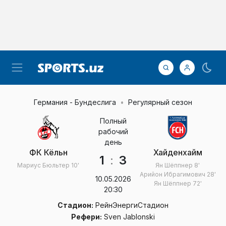
Германия - Бундеслига
Регулярный сезон
Полный
рабочий
день
ФК Кёльн
Хайденхайм
1
:
3
Мариус Бюльтер
10'
Ян Шёппнер
8'
Арийон Ибрагимович
28'
10.05.2026
Ян Шёппнер
72'
20:30
Стадион:
РейнЭнергиСтадион
Рефери:
Sven Jablonski