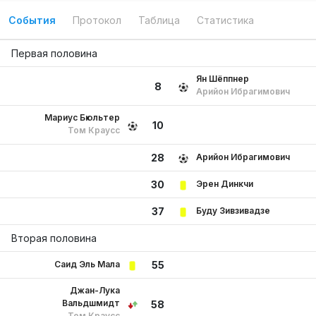
События
Протокол
Таблица
Статистика
Первая половина
Ян Шёппнер
8
Арийон Ибрагимович
Мариус Бюльтер
10
Том Краусс
Арийон Ибрагимович
28
Эрен Динкчи
30
Буду Зивзивадзе
37
Вторая половина
Саид Эль Мала
55
Джан-Лука
Вальдшмидт
58
Том Краусс