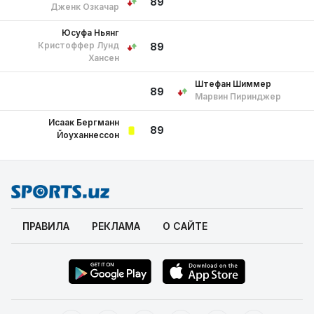
89
Дженк Озкачар
Юсуфа Ньянг
Кристоффер Лунд
89
Хансен
Штефан Шиммер
89
Марвин Пиринджер
Исаак Бергманн
89
Йоуханнессон
ПРАВИЛА
РЕКЛАМА
О САЙТЕ