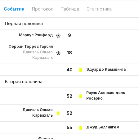
События
Протокол
Таблица
Статистика
Первая половина
Маркус Рэшфорд
9
Ферран Торрес Гарсия
Даниэль Ольмо
18
Карвахаль
Эдуардо Камавинга
40
Вторая половина
Рауль Асенсио дель
52
Росарио
Даниэль Ольмо
52
Карвахаль
Джуд Беллингем
55
Френки