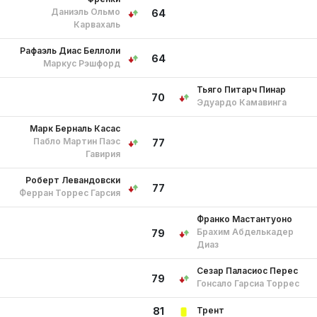
Даниэль Ольмо
64
Карвахаль
Рафаэль Диас Беллоли
64
Маркус Рэшфорд
Тьяго Питарч Пинар
70
Эдуардо Камавинга
Марк Берналь Касас
Пабло Мартин Паэс
77
Гавирия
Роберт Левандовски
77
Ферран Торрес Гарсия
Франко Мастантуоно
Брахим Абделькадер
79
Диаз
Сезар Паласиос Перес
79
Гонсало Гарсиа Торрес
Трент
81