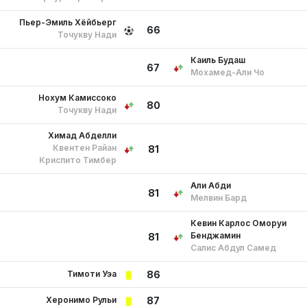
Пьер-Эмиль Хёйбьерг
66
Точукву Нади
Каиль Будаш
67
Мохамед-Али Чо
Нохум Камиссоко
80
Точукву Нади
Химад Абделли
Квентен Райан
81
Криспито Тимбер
Али Абди
81
Мелвин Бард
Кевин Карлос Оморуи
Бенджамин
81
Салис Абдул Самед
Тимоти Уэа
86
Херонимо Рульи
87