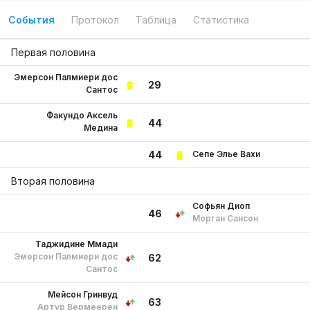
События
Протокол
Таблица
Статистика
Первая половина
Эмерсон Палмиери дос
29
Сантос
Факундо Аксель
44
Медина
Сепе Элье Вахи
44
Вторая половина
Софьян Диоп
46
Морган Сансон
Таджидине Ммади
Эмерсон Палмиери дос
62
Сантос
Мейсон Гринвуд
63
Артур Вермеерен