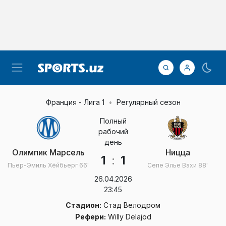
Франция - Лига 1
Регулярный сезон
Полный
рабочий
день
Олимпик Марсель
Ницца
1
:
1
Пьер-Эмиль Хёйбьерг
66'
Сепе Элье Вахи
88'
26.04.2026
23:45
Стадион:
Стад Велодром
Рефери:
Willy Delajod