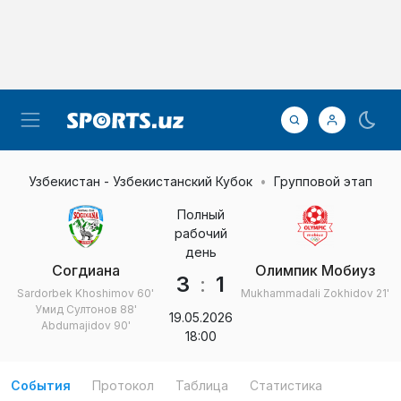
Узбекистан - Узбекистанский Кубок
Групповой этап
Полный
рабочий
день
Согдиана
Олимпик Мобиуз
3
:
1
Sardorbek Khoshimov
60'
Mukhammadali Zokhidov
21'
Умид Султонов
88'
19.05.2026
Abdumajidov
90'
18:00
События
Протокол
Таблица
Статистика