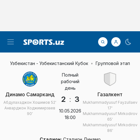
Узбекистан - Узбекистанский Кубок
Групповой этап
Полный
рабочий
день
Динамо Самарканд
Газалкент
2
:
3
Абдулахаджон Хошимов
52'
Mukhammadyusuf Fayzullaev
Анварджон Ходжимирзаев
17'
10.05.2026
90'
Mukhammadyusuf Mirkodirov
18:00
65'
Mukhammadyusuf Mirkodirov
86'
Стадион:
Стадион Динамо