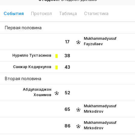
События
Протокол
Таблица
Статистика
Первая половина
Mukhammadyusuf
17
Fayzullaev
Нурилло Тухтасинов
38
Санжар Кодиркулов
43
Вторая половина
Абдулахаджон
52
Хошимов
Mukhammadyusuf
65
Mirkodirov
Mukhammadyusuf
86
Mirkodirov