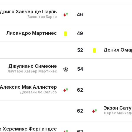
дриго Хавьер де Пауль
46
Валентин Барко
Лисандро Мартинес
49
Денил Ома
52
Джулиано Симеоне
54
Лаутаро Хавьер Мартинес
Алексис Мак Аллистер
62
Джовани Ло Сельсо
Экзон Сату
62
Дерек Монкад
о Херемияс Фернандес
62