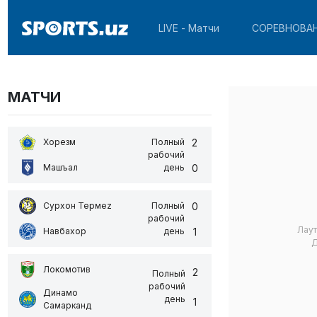
LIVE - Матчи
СОРЕВНОВА
МАТЧИ
2
Хорезм
Полный
рабочий
0
Машъал
день
0
Сурхон Термеz
Полный
рабочий
Лау
1
Навбахор
день
Д
Локомотив
2
Полный
рабочий
Динамо
день
1
Самарканд