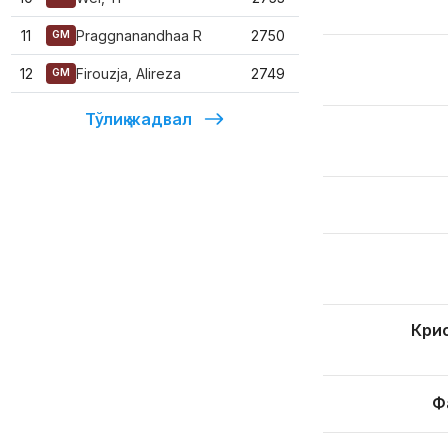
11
Praggnanandhaa R
2750
GM
12
Firouzja, Alireza
2749
GM
Тўлиқ жадвал
Кри
Ф