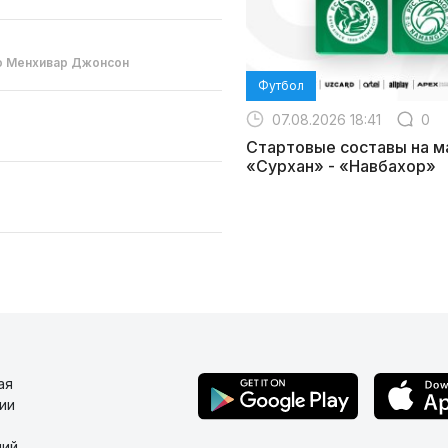
с
о Менхивар Джонсон
Футбол
07.08.2026 18:41
0
Стартовые составы на м
«Сурхан» - «Навбахор»
ая
ии
ий,