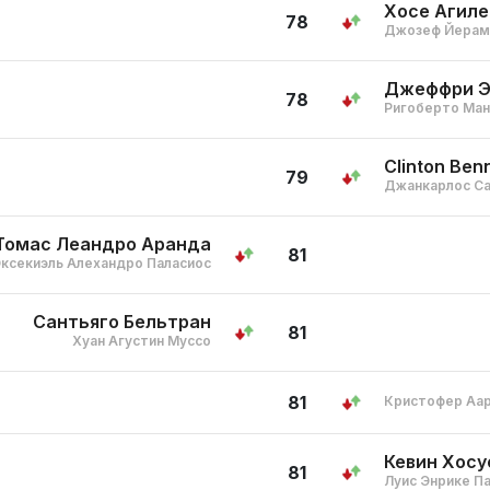
Хосе Агиле
78
Джозеф Йерам
Джеффри Э
78
Ригоберто Ман
Clinton Ben
79
Джанкарлос Са
Томас Леандро Аранда
81
ксекиэль Алехандро Паласиос
Сантьяго Бельтран
81
Хуан Агустин Муссо
81
Кристофер Аар
Кевин Хосу
81
Луис Энрике П