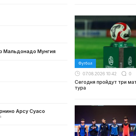
р Мальдонадо Мунгия
Футбол
07.08.2026 10:42
0
Сегодня пройдут три мат
тура
рнино Арсу Суасо
а