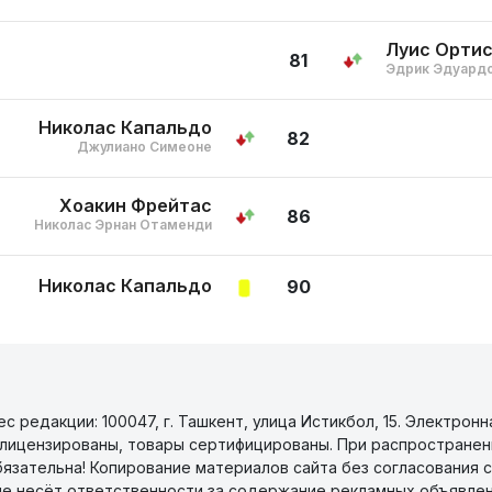
Луис Орти
81
Эдрик Эдуард
Николас Капальдо
82
Джулиано Симеоне
Хоакин Фрейтас
86
Николас Эрнан Отаменди
Николас Капальдо
90
 редакции: 100047, г. Ташкент, улица Истикбол, 15. Электронн
уги лицензированы, товары сертифицированы. При распространен
бязательна! Копирование материалов сайта без согласования с
не несёт ответственности за содержание рекламных объявлен