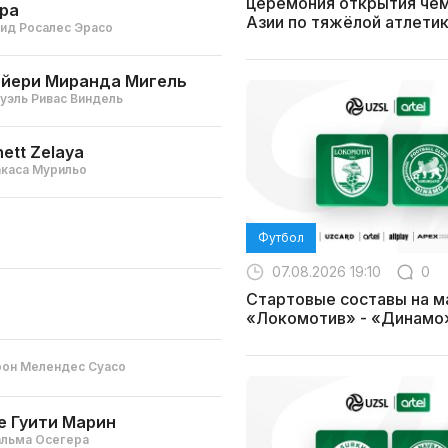
церемония открытия че
ра
Азии по тяжёлой атлети
ид Росалес Эрасо
йери Миранда Мигель
уэль Ривас Виндель
nett Zelaya
каса Мурильо
Футбол
07.08.2026 19:10
0
Стартовые составы на м
«Локомотив» - «Динамо
он Мелендес Суасо
е Гуити Марин
альма Осегера