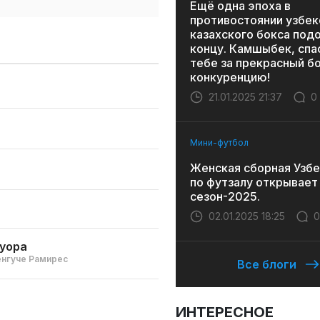
Ещё одна эпоха в
противостоянии узбек
казахского бокса под
концу. Камшыбек, спа
тебе за прекрасный бо
конкуренцию!
21.01.2025 21:37
0
Мини-футбол
Женская сборная Узбе
по футзалу открывает
сезон-2025.
02.01.2025 18:25
0
уора
енгуче Рамирес
Все блоги
ИНТЕРЕСНОЕ