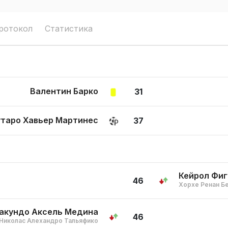
ротокол
Статистика
Валентин Барко
31
таро Хавьер Мартинес
37
Кейрол Фиг
46
Хорхе Ренан Б
акундо Аксель Медина
46
Николас Алехандро Тальяфико