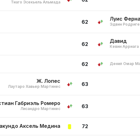
Тиаго Эсекьель Альмада
Луис Ферна
62
Эдвин Родриге
Давид
62
Кевин Арриага
62
Денил Омар М
Ж. Лопес
63
Лаутаро Хавьер Мартинес
стиан Габриэль Ромеро
63
Лисандро Мартинес
акундо Аксель Медина
72