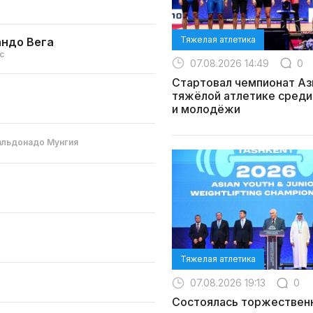
Тяжелая атлетика
ндо Вега
с
07.08.2026 14:49
0
Стартовал чемпионат Аз
тяжёлой атлетике среди
и молодёжи
альдонадо Мунгия
Тяжелая атлетика
07.08.2026 19:13
0
Состоялась торжествен