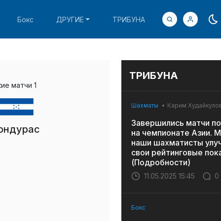
Бокс
ДРУГИЕ
ТРИБУНА
ТРИБУНА
ие матчи 1
Шахматы
Карим Худайкуло
Завершились матчи по
ондурас
на чемпионате Азии. 
наши шахматисты улу
свои рейтинговые пок
(Подробности)
11.05.2025 15:45
0
Бокс