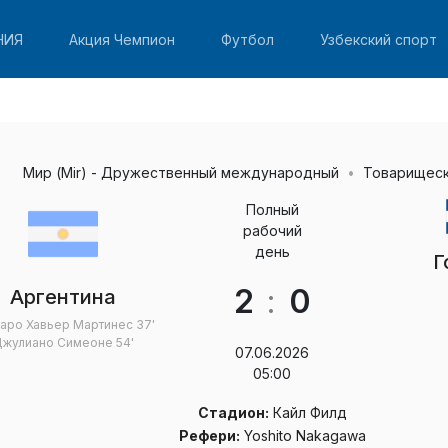
НИЯ
Акция Чемпион
Футбол
Узбекский спорт
Мир (Mir) - Дружественный международный
Товарищеск
Полный
рабочий
день
Г
2
:
0
Аргентина
таро Хавьер Мартинес
37'
жулиано Симеоне
54'
07.06.2026
05:00
Стадион:
Кайл Филд
Рефери:
Yoshito Nakagawa