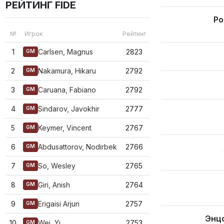
РЕЙТИНГ FIDE
Ро
№
Игрок
Рейтинг
1
Carlsen, Magnus
2823
GM
2
Nakamura, Hikaru
2792
GM
3
Caruana, Fabiano
2792
GM
4
Sindarov, Javokhir
2777
GM
5
Keymer, Vincent
2767
GM
6
Abdusattorov, Nodirbek
2766
GM
7
So, Wesley
2765
GM
8
Giri, Anish
2764
GM
9
Erigaisi Arjun
2757
GM
Энц
10
Wei, Yi
2753
GM